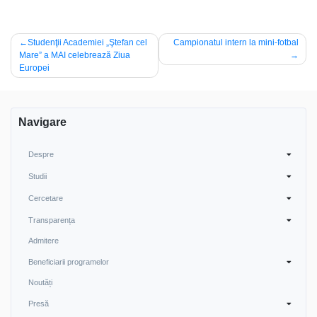
Navigare
Studenţii Academiei „Ştefan cel
Campionatul intern la mini-fotbal
Mare” a MAI celebrează Ziua
în
Europei
articole
Navigare
Despre
Studii
Cercetare
Transparența
Admitere
Beneficiarii programelor
Noutăți
Presă