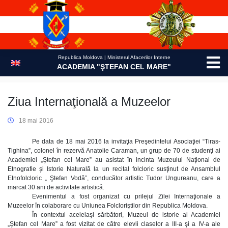
Skip
to
content
Republica Moldova | Ministerul Afacerilor Interne
ACADEMIA "ŞTEFAN CEL MARE"
Ziua Internaţională a Muzeelor
18 mai 2016
Pe data de 18 mai 2016 la invitaţia Preşedintelui Asociaţiei “Tiras-
Tighina”, colonel în rezervă Anatolie Caraman, un grup de 70 de studenţi ai
Academiei „Ştefan cel Mare” au asistat în incinta Muzeului Naţional de
Etnografie şi Istorie Naturală la un recital folcloric susţinut de Ansamblul
Etnofolcloric „ Ştefan Vodă”, conducător artistic Tudor Ungureanu, care a
marcat 30 ani de activitate artistică.
Evenimentul a fost organizat cu prilejul Zilei Internaţionale a
Muzeelor în colaborare cu Uniunea Folcloriştilor din Republica Moldova.
În contextul aceleiaşi sărbători, Muzeul de istorie al Academiei
„Ştefan cel Mare” a fost vizitat de către elevii claselor a III-a şi a IV-a ale