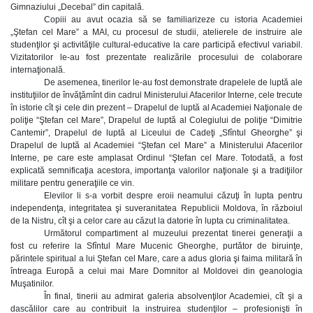
Gimnaziului „Decebal” din capitală.
Copiii au avut ocazia să se familiarizeze cu istoria Academiei
„Ştefan cel Mare” a MAI, cu procesul de studii, atelierele de instruire ale
studenţilor şi activităţile cultural-educative la care participă efectivul variabil.
Vizitatorilor le-au fost prezentate realizările procesului de colaborare
internaţională.
De asemenea, tinerilor le-au fost demonstrate drapelele de luptă ale
instituţiilor de învăţămînt din cadrul Ministerului Afacerilor Interne, cele trecute
în istorie cît şi cele din prezent – Drapelul de luptă al Academiei Naţionale de
poliţie “Ştefan cel Mare”, Drapelul de luptă al Colegiului de poliţie “Dimitrie
Cantemir”, Drapelul de luptă al Liceului de Cadeţi „Sfîntul Gheorghe” şi
Drapelul de luptă al Academiei “Ştefan cel Mare” a Ministerului Afacerilor
Interne, pe care este amplasat Ordinul “Ştefan cel Mare. Totodată, a fost
explicată semnificaţia acestora, importanţa valorilor naţionale şi a tradiţiilor
militare pentru generaţiile ce vin.
Elevilor li s-a vorbit despre eroii neamului căzuţi în lupta pentru
independenţa, integritatea şi suveranitatea Republicii Moldova, în războiul
de la Nistru, cît şi a celor care au căzut la datorie în lupta cu criminalitatea.
Următorul compartiment al muzeului prezentat tinerei generaţii a
fost cu referire la Sfîntul Mare Mucenic Gheorghe, purtător de biruinţe,
părintele spiritual a lui Ştefan cel Mare, care a adus gloria şi faima militară în
întreaga Europă a celui mai Mare Domnitor al Moldovei din geanologia
Muşatinilor.
În final, tinerii au admirat galeria absolvenţilor Academiei, cît şi a
dascălilor care au contribuit la instruirea studenţilor – profesionişti în