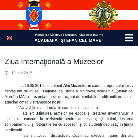
Skip
to
content
Republica Moldova | Ministerul Afacerilor Interne
ACADEMIA "ŞTEFAN CEL MARE"
Ziua Internaţională a Muzeelor
19 mai 2015
La 16.05.2015, cu prilejul Zilei Muzeelor, în cadrul programului festiv
desfăşurat de Muzeul Naţional de Istorie a Moldovei, Academia „Ştefan cel
Mare” a MAI a prezentat un şir de acţiuni de veritabile tradiţii militare, astfel
aducînd omagiu strămoşilor noştri.
Activităţile s-au derulat în cadrul a cinci ateliere:
I atelier: „Mînuirea armelor de epocă şi testarea inventarului” a
inclus un concurs la rezistenţă pentru adolescenţi şi maturi, testarea
echipamentului şi fotografierea cu accesorii şi cu studenţi deghizaţi în ţinută
medievală.
II atelier: „Jocuri distractive”. Copiii au executat trageri din arc