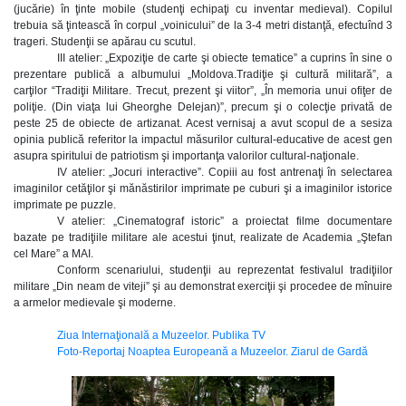
(jucărie) în ţinte mobile (studenţi echipaţi cu inventar medieval). Copilul
trebuia să ţintească în corpul „voinicului” de la 3-4 metri distanţă, efectuînd 3
trageri. Studenţii se apărau cu scutul.
III atelier: „Expoziţie de carte şi obiecte tematice” a cuprins în sine o
prezentare publică a albumului „Moldova.Tradiţie şi cultură militară”, a
carţilor “Tradiţii Militare. Trecut, prezent şi viitor”, „În memoria unui ofiţer de
poliţie. (Din viaţa lui Gheorghe Delejan)”, precum şi o colecţie privată de
peste 25 de obiecte de artizanat. Acest vernisaj a avut scopul de a sesiza
opinia publică referitor la impactul măsurilor cultural-educative de acest gen
asupra spiritului de patriotism şi importanţa valorilor cultural-naţionale.
IV atelier: „Jocuri interactive”. Copiii au fost antrenaţi în selectarea
imaginilor cetăţilor şi mănăstirilor imprimate pe cuburi şi a imaginilor istorice
imprimate pe puzzle.
V atelier: „Cinematograf istoric” a proiectat filme documentare
bazate pe tradiţiile militare ale acestui ţinut, realizate de Academia „Ştefan
cel Mare” a MAI.
Conform scenariului, studenţii au reprezentat festivalul tradiţiilor
militare „Din neam de viteji” şi au demonstrat exerciţii şi procedee de mînuire
a armelor medievale şi moderne.
Ziua Internaţională a Muzeelor. Publika TV
Foto-Reportaj Noaptea Europeană a Muzeelor. Ziarul de Gardă