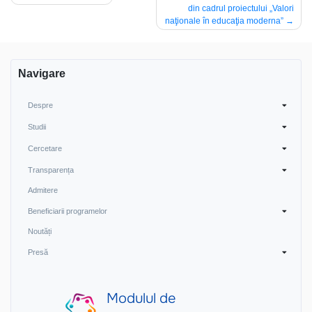
din cadrul proiectului „Valori
în
naţionale în educaţia moderna”
articole
Navigare
Despre
Studii
Cercetare
Transparența
Admitere
Beneficiarii programelor
Noutăți
Presă