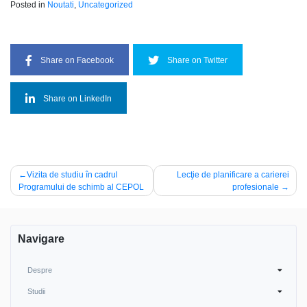
Posted in
Noutati
,
Uncategorized
Share on Facebook
Share on Twitter
Share on LinkedIn
Navigare
Vizita de studiu în cadrul
Lecţie de planificare a carierei
Programului de schimb al CEPOL
profesionale
în
articole
Navigare
Despre
Studii