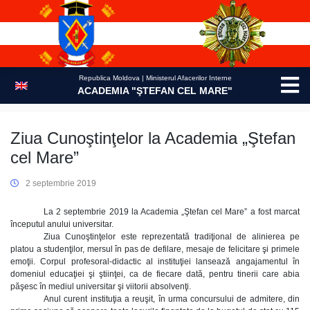
Skip
to
content
Republica Moldova | Ministerul Afacerilor Interne
ACADEMIA "ŞTEFAN CEL MARE"
Ziua Cunoştinţelor la Academia „Ştefan
cel Mare”
2 septembrie 2019
La 2 septembrie 2019 la Academia „Ştefan cel Mare” a fost marcat
începutul anului universitar.
Ziua Cunoştinţelor este reprezentată tradiţional de alinierea pe
platou a studenţilor, mersul în pas de defilare, mesaje de felicitare şi primele
emoţii. Corpul profesoral-didactic al instituţiei lansează angajamentul în
domeniul educaţiei şi ştiinţei, ca de fiecare dată, pentru tinerii care abia
păşesc în mediul universitar şi viitorii absolvenţi.
Anul curent instituţia a reuşit, în urma concursului de admitere, din