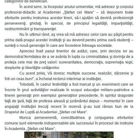
categoriilor de beneficiari.
În acest sens, la începutul anului universitar, mă adresez şi corpului
profesoral-didactic al Academiei „Ştefan cel Mare” – să depunem toate
eforturile pentru instruirea acestor tineri, să-i ajutăm să devină profesionişti
perseverenţi, ghidaţi, în special, de principiul legalităţii, imparţialităţii,
nediscriminării şi transparenţei.
Nu în ultimul rând, aş vrea să mă adresez celor care au păşit pentru
prima dată pragul acestei instituţii şi au devenit pentru prima oară studenţi –
sunteţi o nouă generaţie în care are încredere întreaga societate.
Apreciez înalt pasul tinerilor de astăzi, care, prin decizia lor au
demonstrat fermitatea de a se avânta în lupta cu criminalitatea şi dorinţa de a
proteja cele mai de preţ valori: suveranitatea, democraţia, supremaţia legii,
drepturile şi libertăţile cetăţenilor.
Cu acest prilej, Vă doresc multiple succese, realizări, dârzenie şi
într-un ceas bun!”, a încheiat rectorul interimar al instituţiei.
Totodată, în cadrul festivităţii a fost marcat şi un eveniment care se
înscrie în şirul activităţilor realizate în scopul educaţiei militaro-patriotice a
tinerei generaţii prin exemplul generaţiilor precedente, în spiritul dragostei
faţă de ţară, faţă de profesia aleasă şi jurământul depus – momentul în care
angajaţii instituţiei trecuţi recent în rezervă şi-au luat rămas bun de la
Drapelul de Luptă al Academiei „Ştefan cel Mare”.
Munca perseverentă, corectitudinea şi conjugarea eforturilor
comune sunt elemente indispensabile ale succesului în procesul de instruire
în Academia „Ştefan cel Mare”.