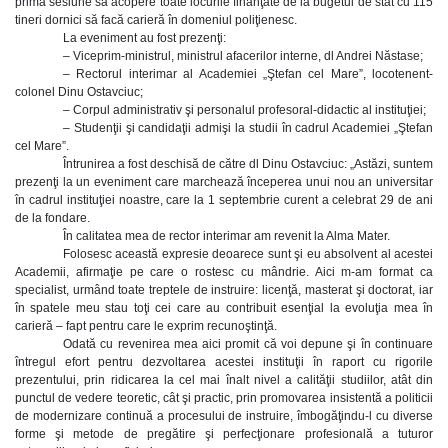
prima sesiune să acopere toate locurile finanţate de la bugetul de stat cu 115
tineri dornici să facă carieră în domeniul poliţienesc.
La eveniment au fost prezenţi:
– Viceprim-ministrul, ministrul afacerilor interne, dl Andrei Năstase;
– Rectorul interimar al Academiei „Ştefan cel Mare”, locotenent-
colonel Dinu Ostavciuc;
– Corpul administrativ şi personalul profesoral-didactic al instituţiei;
– Studenţii şi candidaţii admişi la studii în cadrul Academiei „Ştefan
cel Mare”.
Întrunirea a fost deschisă de către dl Dinu Ostavciuc: „Astăzi, suntem
prezenţi la un eveniment care marchează începerea unui nou an universitar
în cadrul instituţiei noastre, care la 1 septembrie curent a celebrat 29 de ani
de la fondare.
În calitatea mea de rector interimar am revenit la Alma Mater.
Folosesc această expresie deoarece sunt şi eu absolvent al acestei
Academii, afirmaţie pe care o rostesc cu mândrie. Aici m-am format ca
specialist, urmând toate treptele de instruire: licenţă, masterat şi doctorat, iar
în spatele meu stau toţi cei care au contribuit esenţial la evoluţia mea în
carieră – fapt pentru care le exprim recunoştinţă.
Odată cu revenirea mea aici promit că voi depune şi în continuare
întregul efort pentru dezvoltarea acestei instituţii în raport cu rigorile
prezentului, prin ridicarea la cel mai înalt nivel a calităţii studiilor, atât din
punctul de vedere teoretic, cât şi practic, prin promovarea insistentă a politicii
de modernizare continuă a procesului de instruire, îmbogăţindu-l cu diverse
forme şi metode de pregătire şi perfecţionare profesională a tuturor