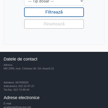
Datele de contact
Adresa:
MD 2009, mun. Chisinau Str. Gh. Asachi 21
Admitere: 067458026
Anticamera: 022-22-97-27
Tel./fax: 022-73-89-94
Adrese electronice
E-mail:
academia@mai.gov.md