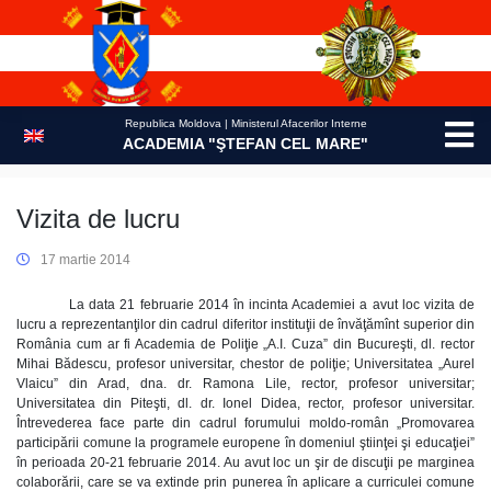
Skip
to
content
Republica Moldova | Ministerul Afacerilor Interne
ACADEMIA "ŞTEFAN CEL MARE"
Vizita de lucru
17 martie 2014
La data 21 februarie 2014 în incinta Academiei a avut loc vizita de
lucru a reprezentanţilor din cadrul diferitor instituţii de învăţămînt superior din
România cum ar fi Academia de Poliţie „A.I. Cuza” din Bucureşti, dl. rector
Mihai Bădescu, profesor universitar, chestor de poliţie; Universitatea „Aurel
Vlaicu” din Arad, dna. dr. Ramona Lile, rector, profesor universitar;
Universitatea din Piteşti, dl. dr. Ionel Didea, rector, profesor universitar.
Întrevederea face parte din cadrul forumului moldo-român „Promovarea
participării comune la programele europene în domeniul ştiinţei şi educaţiei”
în perioada 20-21 februarie 2014. Au avut loc un şir de discuţii pe marginea
colaborării, care se va extinde prin punerea în aplicare a curriculei comune