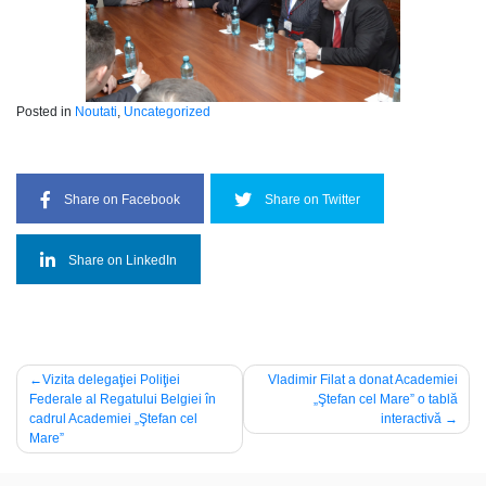
Posted in
Noutati
,
Uncategorized
Share on Facebook
Share on Twitter
Share on LinkedIn
Navigare
Vizita delegaţiei Poliţiei
Vladimir Filat a donat Academiei
Federale al Regatului Belgiei în
„Ştefan cel Mare” o tablă
în
cadrul Academiei „Ştefan cel
interactivă
articole
Mare”