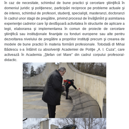
în caz de necesitate, schimbul de bune practici şi cercetare ştiinţifică în
domeniul juridic şi poliţienesc, participări reciproce pe probleme actuale şi
de interes, schimbul de profesori, studenţi, specialişti, masteranzi, doctoranzi
în cadrul unor stagii de pregătire, privind procesul de învăţămînt şi asimilarea
experienţei cadrelor care îşi desfăşoară activitatea în structurile de aplicare a
legii, elaborarea şi implementarea în comun de proiecte de cercetare
ştiinţifică sau instituţionale finanţate cu fonduri europene sau alte pentru
dezvoltarea nivelului de pregătire a propriilor instituţii precum şi crearea de
modele de bune practici în materia formării profesionale. Totodată dl Mihai
Bădescu s-a întălnit cu absolvenţii Academiei de Poliţie „A. I. Cuza”, care
activează în Academia „Ştefan cel Mare” din cadrul corpului profesoral-
didactic.