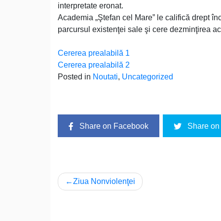
interpretate eronat.
Academia „Ştefan cel Mare” le califică drept înce
parcursul existenţei sale şi cere dezminţirea a
Cererea prealabilă 1
Cererea prealabilă 2
Posted in
Noutati
,
Uncategorized
Share on Facebook
Share on 
Navigare
Ziua Nonviolenţei
în
articole