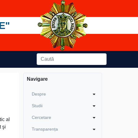
E"
Navigare
Despre
Studii
Cercetare
ic al
 şi
Transparența