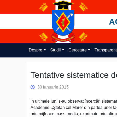
Skip
to
content
A
Despre
Studii
Cercetare
Transparen
Tentative sistematice 
30 ianuarie 2015
În ultimele luni s-au observat încercări sistema
Academiei „Ştefan cel Mare” din partea unor fact
prin mijloace mass-media, exprimate prin afirmaţ