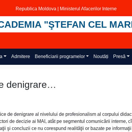
Republica Moldova | Ministerul Afacerilor Interne
CADEMIA "ŞTEFAN CEL MAR
ța
Admitere
Beneficiarii programelor
Noutăți
Presă
de denigrare…
tice de denigrare al nivelului de profesionalism al corpului didact
ori de decizie ai MAI, atât pe segmentul comunicării interne, cît
ii şi concluzii ce nu corespund realităţii or bazate pe informaţii