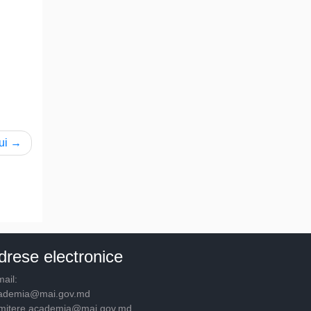
ui
drese electronice
ail:
ademia@mai.gov.md
mitere.academia@mai.gov.md