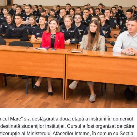
 cel Mare” s-a desfăşurat a doua etapă a instruirii în domeniul
t destinată studenţilor instituţiei. Cursul a fost organizat de către
nticorupţie al Ministerului Afacerilor Interne, în comun cu Secţia