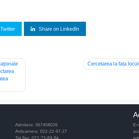
Twitter
Share on LinkedIn
naţionale
Cercetarea la fața locul
ectarea
atea
A
Admitere: 067458026
E-m
Anticamera: 022-22-97-27
ac
Tel./fax: 022-73-89-94
ad