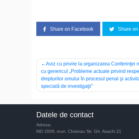
Share on Facebook
Share on 
Navigare
Aviz cu privire la organizarea Conferinţei 
cu genericul „Probleme actuale privind resp
în
drepturilor omului în procesul penal şi activit
articole
specială de investigaţii”
Datele de contact
Adresa:
MD 2009, mun. Chisinau Str. Gh. Asachi 21