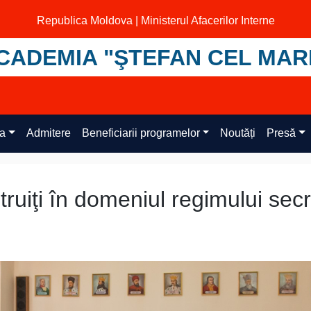
Republica Moldova | Ministerul Afacerilor Interne
CADEMIA "ŞTEFAN CEL MAR
ța
Admitere
Beneficiarii programelor
Noutăți
Presă
truiţi în domeniul regimului secr