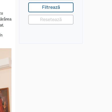
cu
tărârea
at.
în