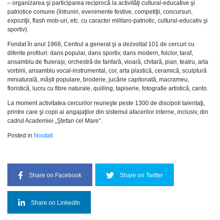
– organizarea şi participarea reciprocă la activităţi cultural-educative şi
patriotice comune (întruniri, evenimente festive, competiţii, concursuri,
expoziţii, flash mob-uri, etc. cu caracter militaro-patriotic, cultural-educativ şi
sportiv).
Fondat în anul 1968, Centrul a generat şi a dezvoltat 101 de cercuri cu
diferite profiluri: dans popular, dans sportiv, dans modern, folclor, taraf,
ansamblu de fluierași, orchestră de fanfară, vioară, chitară, pian, teatru, arta
vorbirii, ansamblu vocal-instrumental, cor, arta plastică, ceramică, sculptură
miniaturală, măști populare, broderie, jucărie capitonată, macrameu,
floristică, lucru cu fibre naturale, quilling, tapiserie, fotografie artistică, canto.
La moment activitatea cercurilor reuneşte peste 1300 de discipoli talentaţi,
printre care şi copii ai angajaţilor din sistemul afacerilor interne, inclusiv, din
cadrul Academiei „Ştefan cel Mare”.
Posted in
Noutati
Share on Facebook
Share on Twitter
Share on LinkedIn