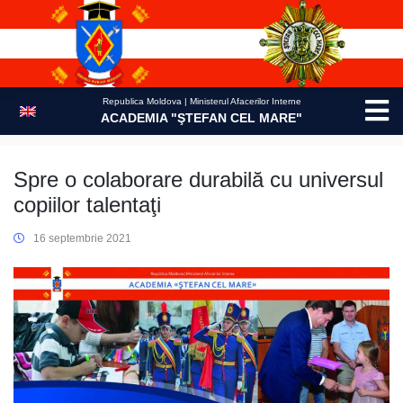
Skip
to
content
Republica Moldova | Ministerul Afacerilor Interne
ACADEMIA "ŞTEFAN CEL MARE"
Spre o colaborare durabilă cu universul
copiilor talentaţi
16 septembrie 2021