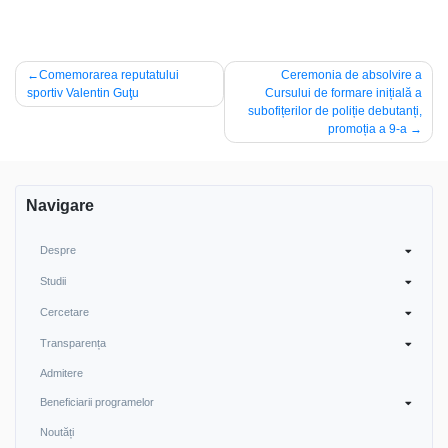
Navigare
Comemorarea reputatului
Ceremonia de absolvire a
sportiv Valentin Guţu
Cursului de formare inițială a
în
subofițerilor de poliție debutanți,
articole
promoția a 9-a
Navigare
Despre
Studii
Cercetare
Transparența
Admitere
Beneficiarii programelor
Noutăți