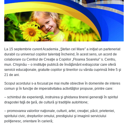
La 15 septembrie curent Academia „Ştefan cel Mare” a iniţiat un parteneriat
durabil cu universul copiilor talentaţi încheind, în acest sens, un acord de
colaborare cu Centrul de Creaţie a Copiilor „Floarea Soarelui” s. Centru,
mun. Chişinău – o instituţie publică de învăţământ extraşcolar care oferă
servicii educaţionale, gratuite copiilor şi tinerilor cu vârsta cuprinsă între 5 şi
21 de ani.
Scopul acordului s-a focusat pe mai multe obiective în domeniile de interes
comun şi în funcţie de imperativitatea activităţilor propuse, printre care:
– schimbul de experienţă, instruirea şi ghidarea tinerei generaţii în spiritul
dragostei faţă de ţară, de cultură şi tradiţiile autohtone;
– promovarea valorilor naţionale, culturii, artei, creaţiei, păcii, prieteniei,
spiritului civic, drepturilor omului, prestigiului şi imaginii serviciului
poliţienesc, orientare în carieră;