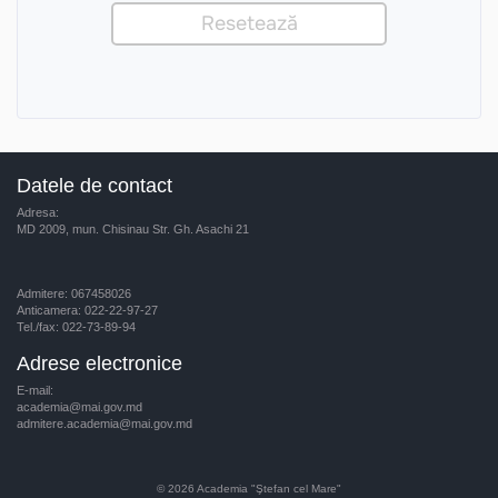
Datele de contact
Adresa:
MD 2009, mun. Chisinau Str. Gh. Asachi 21
Admitere: 067458026
Anticamera: 022-22-97-27
Tel./fax: 022-73-89-94
Adrese electronice
E-mail:
academia@mai.gov.md
admitere.academia@mai.gov.md
© 2026
Academia "Ştefan cel Mare"