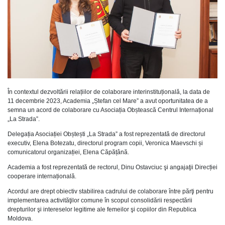
În contextul dezvoltării relațiilor de colaborare interinstituțională, la data de
11 decembrie 2023, Academia „Ștefan cel Mare” a avut oportunitatea de a
semna un acord de colaborare cu Asociația Obștească Centrul Internațional
„La Strada”.
Delegația Asociației Obștești „La Strada” a fost reprezentată de directorul
executiv, Elena Botezatu, directorul program copii, Veronica Maevschi și
comunicatorul organizației, Elena Căpățână.
Academia a fost reprezentată de rectorul, Dinu Ostavciuc şi angajaţii Direcției
cooperare internațională.
Acordul are drept obiectiv stabilirea cadrului de colaborare între părţi pentru
implementarea activităţilor comune în scopul consolidării respectării
drepturilor şi intereselor legitime ale femeilor şi copiilor din Republica
Moldova.