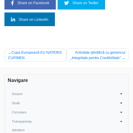
Share on Facebook
Share on Twitter
Share on LinkedIn
Navigare
Cupa Europeană EU NATIONS
Activitate științifică cu genericul
CUP/MEN
,,Integritate pentru Credibilitate”
în
articole
Navigare
Despre
Studii
Cercetare
Transparența
Admitere