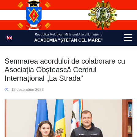
Skip
to
content
Republica Moldova | Ministerul Afacerilor Interne
ACADEMIA "ŞTEFAN CEL MARE"
Semnarea acordului de colaborare cu
Asociația Obștească Centrul
Internațional „La Strada”
12 decembrie 2023