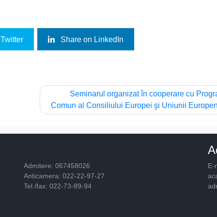
Twitter
Share on LinkedIn
Seminarul organizat în cooperare cu Prog
Comun al Consiliului Europei şi Uniunii Europe
A
Admitere: 067458026
E-m
Anticamera: 022-22-97-27
ac
Tel./fax: 022-73-89-94
ad