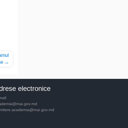
ramul
ne
drese electronice
ail:
ademia@mai.gov.md
mitere.academia@mai.gov.md