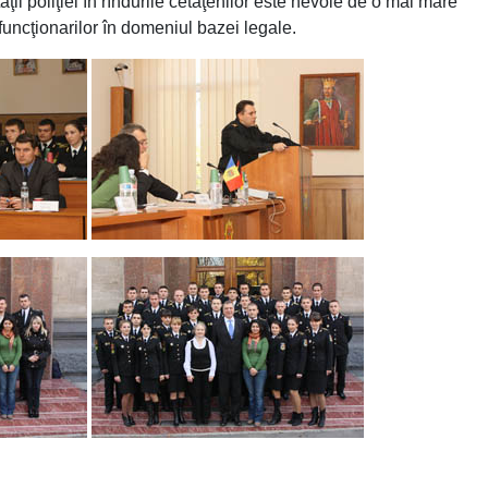
i poliţiei în rîndurile cetăţenilor este nevoie de o mai mare
 funcţionarilor în domeniul bazei legale.