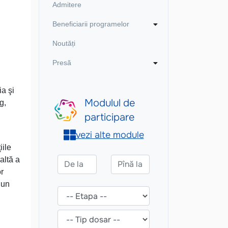
Admitere
Beneficiarii programelor
Noutăți
Presă
a şi
g,
iile
naltă a
or
 un