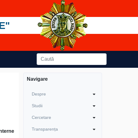
E"
Navigare
Despre
Studii
Cercetare
Transparența
nterne