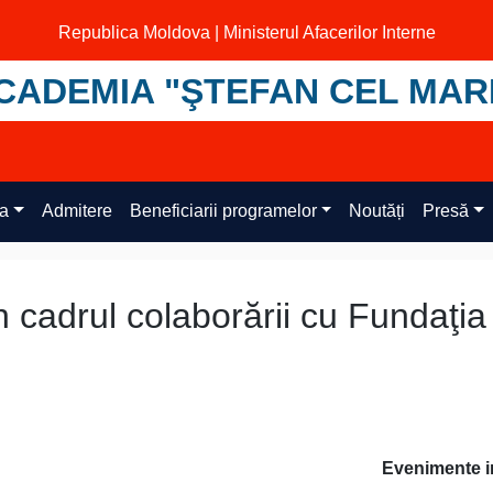
Republica Moldova | Ministerul Afacerilor Interne
CADEMIA "ŞTEFAN CEL MAR
ța
Admitere
Beneficiarii programelor
Noutăți
Presă
n cadrul colaborării cu Fundaţia
Evenimente i