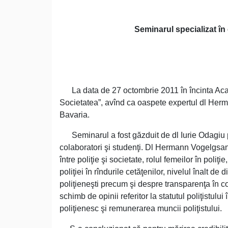
Seminarul specializat în
La data de 27 octombrie 2011 în încinta Academ
Societatea”, avînd ca oaspete expertul dl Herma
Bavaria.
Seminarul a fost găzduit de dl Iurie Odagiu pri
colaboratori şi studenţi. Dl Hermann Vogelgsang
între poliţie şi societate, rolul femeilor în poliţi
poliţiei în rîndurile cetăţenilor, nivelul înalt de
poliţieneşti precum şi despre transparenţa în co
schimb de opinii referitor la statutul poliţistul
poliţienesc şi remunerarea muncii poliţistului.