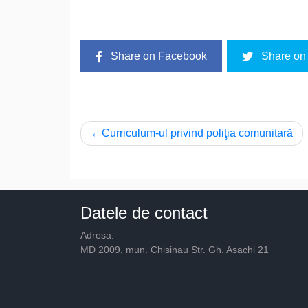
Share on Facebook
Share on 
Navigare
Curriculum-ul privind poliţia comunitară
în
articole
Datele de contact
Adresa:
MD 2009, mun. Chisinau Str. Gh. Asachi 21