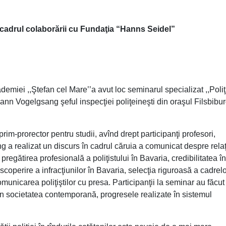
 cadrul colaborării cu Fundaţia “Hanns Seidel”
iei ,,Ştefan cel Mare’’a avut loc seminarul specializat ,,Poliţi
nn Vogelgsang şeful inspecţiei poliţeineşti din oraşul Filsbibur
m-prorector pentru studii, avînd drept participanţi profesori,
 a realizat un discurs în cadrul căruia a comunicat despre relaţ
e, pregătirea profesională a poliţistului în Bavaria, credibilitatea î
 discoperire a infracţiunilor în Bavaria, selecţia riguroasă a cadrel
municarea poliţiştilor cu presa. Participanţii la seminar au făcut
ui în societatea contemporană, progresele realizate în sistemul