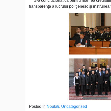
S-a concluzionat că pentru mărirea credibilităţi
transparenţă a lucrului poliţienesc şi instruirea
Posted in
Noutati
,
Uncategorized