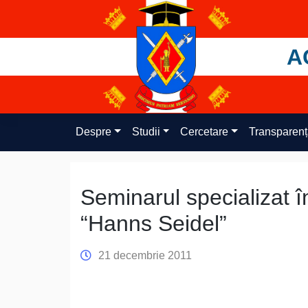
Skip
to
content
A
Despre
Studii
Cercetare
Transparen
Seminarul specializat î
“Hanns Seidel”
21 decembrie 2011