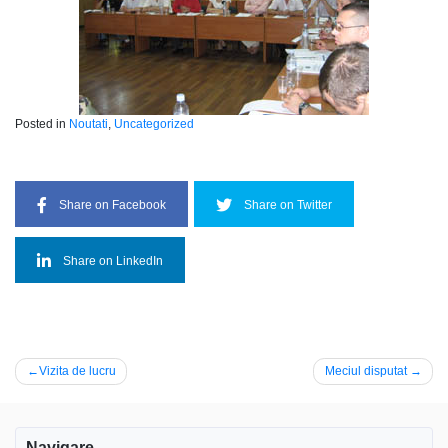
Posted in
Noutati
,
Uncategorized
Share on Facebook
Share on Twitter
Share on LinkedIn
Navigare
Vizita de lucru
Meciul disputat
în
articole
Navigare