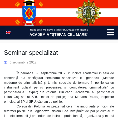
Skip
to
content
Republica Moldova | Ministerul Afacerilor Interne
ACADEMIA "ŞTEFAN CEL MARE"
Seminar specializat
6 septembrie 2012
În perioada 3-6 septembrie 2012, în incinta Academiei în sala de
conferinţă s-a desfăşurat seminarul specializat cu genericul „Metode
moderne de criminalistică şi tehnici speciale de formare în poliţie ca un
instrument utilizat pentru prevenirea şi combaterea criminalităţii” cu
participarea a 5 experţi din Polonia. Din cadrul Academiei au participat dl
Iulian Caţ, şef al SRU, maior de poliţie; dna Mariana Rotaru, inspector
principal al SP al SRU, căpitan de poliţie.
Colegii din Polonia au prezentat cele mai importante principii ale
reformei poliţiei din Legionowo, sistemul de învăţămînt de poliţie cum ar fi:
formele, termenii şi procedura de instruire profesională; organizarea şi modul