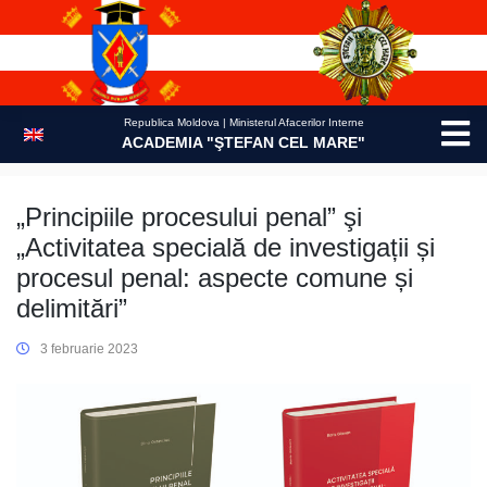
Skip
to
content
Republica Moldova | Ministerul Afacerilor Interne
ACADEMIA "ŞTEFAN CEL MARE"
„Principiile procesului penal” şi
„Activitatea specială de investigații și
procesul penal: aspecte comune și
delimitări”
3 februarie 2023