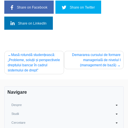
Share on Facebook
Share on Twitter
Share on LinkedIn
Navigare
Masă rotundă studențească:
Demararea cursului de formare
„Probleme, soluții și perspectivele
managerială de nivelul I
în
dreptului bancar în cadrul
(management de bază)
articole
sistemului de drept”
Navigare
Despre
Studii
Cercetare