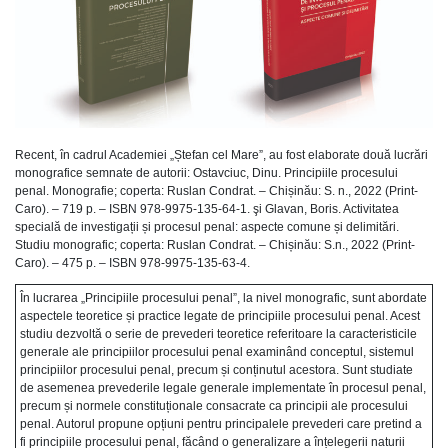
Recent, în cadrul Academiei „Ștefan cel Mare”, au fost elaborate două lucrări
monografice semnate de autorii: Ostavciuc, Dinu. Principiile procesului
penal. Monografie; coperta: Ruslan Condrat. – Chișinău: S. n., 2022 (Print-
Caro). – 719 p. – ISBN 978-9975-135-64-1. şi Glavan, Boris. Activitatea
specială de investigații și procesul penal: aspecte comune și delimitări.
Studiu monografic; coperta: Ruslan Condrat. – Chișinău: S.n., 2022 (Print-
Caro). – 475 p. – ISBN 978-9975-135-63-4.
În lucrarea „Principiile procesului penal”, la nivel monografic, sunt abordate
aspectele teoretice și practice legate de principiile procesului penal. Acest
studiu dezvoltă o serie de prevederi teoretice referitoare la caracteristicile
generale ale principiilor procesului penal examinând conceptul, sistemul
principiilor procesului penal, precum și conținutul acestora. Sunt studiate
de asemenea prevederile legale generale implementate în procesul penal,
precum și normele constituționale consacrate ca principii ale procesului
penal. Autorul propune opțiuni pentru principalele prevederi care pretind a
fi principiile procesului penal, făcând o generalizare a înțelegerii naturii