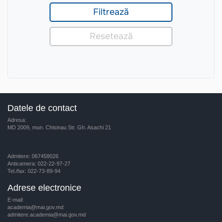
Datele de contact
Adresa:
MD 2009, mun. Chisinau Str. Gh. Asachi 21
Admitere: 067458026
Anticamera: 022-22-97-27
Tel./fax: 022-73-89-94
Adrese electronice
E-mail:
academia@mai.gov.md
admitere.academia@mai.gov.md