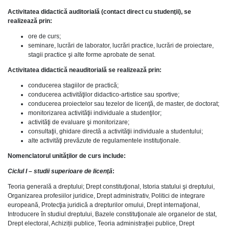
Activitatea didactică auditorială (contact direct cu studenţii), se
realizează prin:
ore de curs;
seminare, lucrări de laborator, lucrări practice, lucrări de proiectare,
stagii practice şi alte forme aprobate de senat.
Activitatea didactică neauditorială se realizează prin:
conducerea stagiilor de practică;
conducerea activităţilor didactico-artistice sau sportive;
conducerea proiectelor sau tezelor de licenţă, de master, de doctorat;
monitorizarea activităţii individuale a studenţilor;
activităţi de evaluare şi monitorizare;
consultaţii, ghidare directă a activităţii individuale a studentului;
alte activităţi prevăzute de regulamentele instituţionale.
Nomenclatorul unităţilor de curs include:
Ciclul I – studii superioare de licenţă
:
Teoria generală a dreptului; Drept constituţional, Istoria statului şi dreptului,
Organizarea profesiilor juridice, Drept administrativ, Politici de integrare
europeană, Protecţia juridică a drepturilor omului, Drept internaţional,
Introducere în studiul dreptului, Bazele constituţionale ale organelor de stat,
Drept electoral, Achiziții publice, Teoria administrației publice, Drept