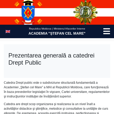
Skip
to
content
Republica Moldova | Ministerul Afacerilor Interne
ACADEMIA "ŞTEFAN CEL MARE"
Prezentarea generală a catedrei
Drept Public
Catedra Drept public este o subdiviziune structurală fundamentală a
Academiei „Ştefan cel Mare” a MAI al Republicii Moldova, care funcţionează
în baza prevederilor legislaţiei în vigoare, Cartei universitare, regulamentelor
şi instrucţiunilor instituţiei de învățământ superior.
Catedra are drept scop organizarea şi realizarea la un nivel înalt a
activităţilor didactice şi ştiinţifice, metodice şi consultative la unităţile de curs
aferente. De asemenea, aceasta exercită instruirea, perfecţionarea şi