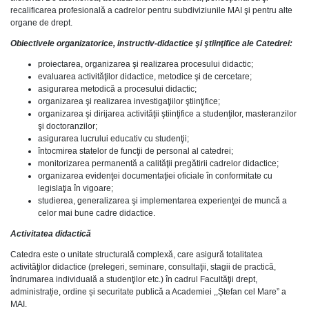
recalificarea profesională a cadrelor pentru subdiviziunile MAI şi pentru alte
organe de drept.
Obiectivele organizatorice, instructiv-didactice şi ştiinţifice ale Catedrei:
proiectarea, organizarea şi realizarea procesului didactic;
evaluarea activităţilor didactice, metodice şi de cercetare;
asigurarea metodică a procesului didactic;
organizarea şi realizarea investigaţiilor ştiinţifice;
organizarea şi dirijarea activităţii ştiinţifice a studenţilor, masteranzilor
şi doctoranzilor;
asigurarea lucrului educativ cu studenţii;
întocmirea statelor de funcţii de personal al catedrei;
monitorizarea permanentă a calităţii pregătirii cadrelor didactice;
organizarea evidenţei documentaţiei oficiale în conformitate cu
legislaţia în vigoare;
studierea, generalizarea şi implementarea experienţei de muncă a
celor mai bune cadre didactice.
Activitatea didactică
Catedra este o unitate structurală complexă, care asigură totalitatea
activităţilor didactice (prelegeri, seminare, consultaţii, stagii de practică,
îndrumarea individuală a studenţilor etc.) în cadrul Facultăţii drept,
administrație, ordine și securitate publică a Academiei ,,Ștefan cel Mare” a
MAI.