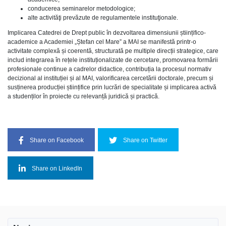
conducerea seminarelor metodologice;
alte activităţi prevăzute de regulamentele instituţionale.
Implicarea Catedrei de Drept public în dezvoltarea dimensiunii științifico-
academice a Academiei „Ștefan cel Mare” a MAI se manifestă printr-o
activitate complexă și coerentă, structurată pe multiple direcții strategice, care
includ integrarea în rețele instituționalizate de cercetare, promovarea formării
profesionale continue a cadrelor didactice, contribuția la procesul normativ
decizional al instituției și al MAI, valorificarea cercetării doctorale, precum și
susținerea producției științifice prin lucrări de specialitate și implicarea activă
a studenților în proiecte cu relevanță juridică și practică.
Share on Facebook
Share on Twitter
Share on LinkedIn