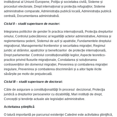
instituțional al Uniunii Europene, Poliţia şi societatea civilă, Sisteme și
proceduri electorale, Drept internațional și protecția refugiaților, Sisteme
administrative comparate, Administrația publică locală, Administrația publică
centrală, Documentarea administrativă.
Ciclul II – studii superioare de master
:
Integrarea politicilor de gender în practica internațională, Protecţia drepturilor
omului, Controlul judecătoresc al legalității actelor administrative, Admisia și
reglementarea șederii, Sistemul de azil și apatridie, Fundamentele dreptului
migrațional, Managementul frontierelor și securitatea migrației, Regimul
juridic al străinilor, apatrizilor și beneficiarilor de protecție internațională,
Drept parlamentar. Controlul constituționalității legilor, Aspecte teoretico-
practice privind fluxurile migraționale, Constatarea și soluționarea
contravențiilor din domeniul migrației, Prevenirea și combaterea migrației
iregulare, Prevenirea și combaterea discriminării și a altor fapte ilicite
săvârșite pe motiv de prejudecată.
Ciclul III – studii superioare de doctorat
:
Căile de asigurare a constituţionalităţii în procesul decizional, Protecţia
juridică a drepturilor persoanelor cu dizabilităţi, Mari instituții de drept,
Concepții și tendințe actuale ale legislației administrative.
Activitatea ştiinţifică
O latură importantă pe parcursul existenţei Catedrei este activitatea ştiinţifică,