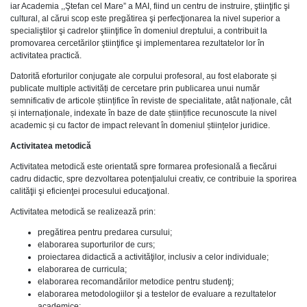
iar Academia ,,Ştefan cel Mare” a MAI, fiind un centru de instruire, ştiinţific şi
cultural, al cărui scop este pregătirea şi perfecţionarea la nivel superior a
specialiştilor şi cadrelor ştiinţifice în domeniul dreptului, a contribuit la
promovarea cercetărilor ştiinţifice şi implementarea rezultatelor lor în
activitatea practică.
Datorită eforturilor conjugate ale corpului profesoral, au fost elaborate și
publicate multiple activități de cercetare prin publicarea unui număr
semnificativ de articole științifice în reviste de specialitate, atât naționale, cât
și internaționale, indexate în baze de date științifice recunoscute la nivel
academic și cu factor de impact relevant în domeniul științelor juridice.
Activitatea metodică
Activitatea metodică este orientată spre formarea profesională a fiecărui
cadru didactic, spre dezvoltarea potenţialului creativ, ce contribuie la sporirea
calităţii şi eficienţei procesului educaţional.
Activitatea metodică se realizează prin:
pregătirea pentru predarea cursului;
elaborarea suporturilor de curs;
proiectarea didactică a activităţilor, inclusiv a celor individuale;
elaborarea de curricula;
elaborarea recomandărilor metodice pentru studenţi;
elaborarea metodologiilor şi a testelor de evaluare a rezultatelor
academice;