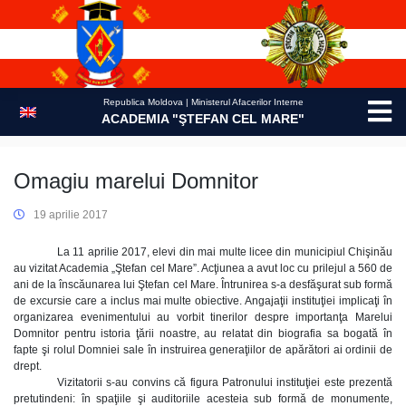
Skip
to
content
Republica Moldova | Ministerul Afacerilor Interne
ACADEMIA "ŞTEFAN CEL MARE"
Omagiu marelui Domnitor
19 aprilie 2017
La 11 aprilie 2017, elevi din mai multe licee din municipiul Chişinău
au vizitat Academia „Ştefan cel Mare”. Acţiunea a avut loc cu prilejul a 560 de
ani de la înscăunarea lui Ştefan cel Mare. Întrunirea s-a desfăşurat sub formă
de excursie care a inclus mai multe obiective. Angajaţii instituţiei implicaţi în
organizarea evenimentului au vorbit tinerilor despre importanţa Marelui
Domnitor pentru istoria ţării noastre, au relatat din biografia sa bogată în
fapte şi rolul Domniei sale în instruirea generaţiilor de apărători ai ordinii de
drept.
Vizitatorii s-au convins că figura Patronului instituţiei este prezentă
pretutindeni: în spaţiile şi auditoriile acesteia sub formă de monumente,