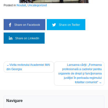
Posted in
Noutati
,
Uncategorized
Share on Facebook
Share on Twitter
Share on LinkedIn
Navigare
Vizita rectorului Academiei MAI
Lansarea cărţii: „Formarea
din Georgia
profesională a cadrelor pentru
în
organele de drept şi funcţionarea
articole
justiţiei în perioada regimului
totalitar comunist”
Navigare