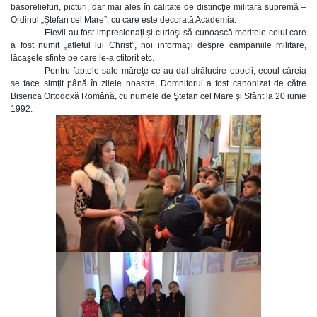
basoreliefuri, picturi, dar mai ales în calitate de distincţie militară supremă –
Ordinul „Ştefan cel Mare”, cu care este decorată Academia.
Elevii au fost impresionaţi şi curioşi să cunoască meritele celui care
a fost numit „atletul lui Christ”, noi informaţii despre campaniile militare,
lăcaşele sfinte pe care le-a ctitorit etc.
Pentru faptele sale măreţe ce au dat strălucire epocii, ecoul căreia
se face simţit până în zilele noastre, Domnitorul a fost canonizat de către
Biserica Ortodoxă Română, cu numele de Ştefan cel Mare şi Sfânt la 20 iunie
1992.