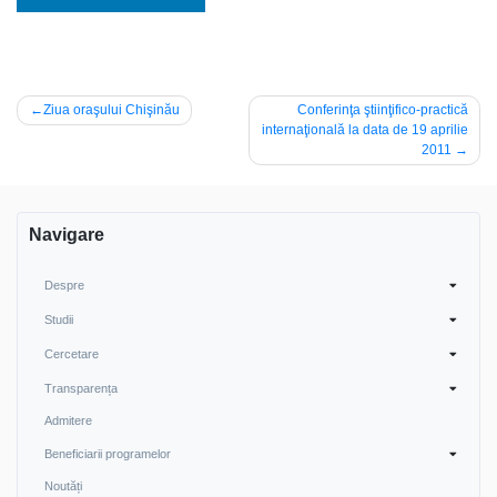
Navigare
Ziua oraşului Chişinău
Conferinţa ştiinţifico-practică
internaţională la data de 19 aprilie
în
2011
articole
Navigare
Despre
Studii
Cercetare
Transparența
Admitere
Beneficiarii programelor
Noutăți