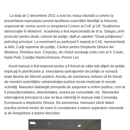
La data de 2 decembrie 2011 a avut loc masa rotundă cu privire la
prezentarea manualului privind facilitarea exercitării libertăţii la întrunire,
organizat de comun acord cu programul Comun al CoE şi UE “Susţinerea
democraţiei în Moldova”. Academia a fost reprezentată de dl Iu. Odagiu, prim
prorector pentru studii, colonel de poliţie, staff-ul catedrei “Drept poliţienesc”,
psiholog principal. La eveniment au participat 5 experţi al CoE, reprezentanţi
ai MAI, Curţii supreme de justiţie, Centrul pentru Drepturile Omului din
Moldova, Primăria mun. Chişinău, din rîndul societaţii civile cum ar fi: Credo,
Hyde Park, Coaliţia Nediscriminare, Promo Lex.
Acest manual a fost elaborat pentru a fi folosit de către toţi ofiţerii de poliţie
implicaţi în planificarea şi executarea operaţiunilor de poliţie ce vizează
toate tipurile de întruniri publice. Acesta, de asemenea, trebuie să fie folosit
de membrii autorităţilor administraţiei publice locale implicate în aceste
activităţi. Manualul stabileşte principiile de asigurare a ordinii publice, cum ar
fi proporţionalitatea, obiectivitatea, axarea pe comunitate, etc. Standardul
internaţional principal la care se face referinţă în manual este Convenţia
Europeană a drepturilor Omului. De asemenea, manualul oferă sfaturi
practice privind modul de luare în considerare a tuturor aspectelor relevante
şi de înregistrare a tuturor deciziilor.