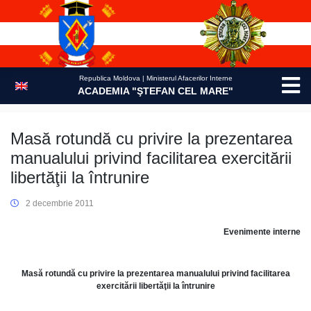
Skip
to
content
Republica Moldova | Ministerul Afacerilor Interne
ACADEMIA "ŞTEFAN CEL MARE"
Masă rotundă cu privire la prezentarea
manualului privind facilitarea exercitării
libertăţii la întrunire
2 decembrie 2011
Evenimente interne
Masă rotundă cu privire la prezentarea manualului privind facilitarea
exercitării libertăţii la întrunire