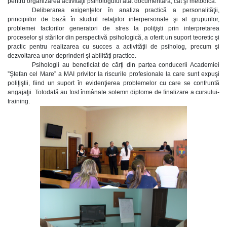
pentru organizarea activităţii psihologului atât documentară, cât şi metodică.
Deliberarea exigenţelor în analiza practică a personalităţii,
principiilor de bază în studiul relaţiilor interpersonale şi al grupurilor,
problemei factorilor generatori de stres la poliţişti prin interpretarea
proceselor şi stărilor din perspectivă psihologică, a oferit un suport teoretic şi
practic pentru realizarea cu succes a activităţii de psiholog, precum şi
dezvoltarea unor deprinderi şi abilităţi practice.
Psihologii au beneficiat de cărţi din partea conducerii Academiei
”Ştefan cel Mare” a MAI privitor la riscurile profesionale la care sunt expuşi
poliţiştii, fiind un suport în evidenţierea problemelor cu care se confruntă
angajaţii. Totodată au fost înmânate solemn diplome de finalizare a cursului-
training.