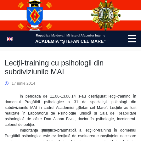
Skip
to
content
Republica Moldova | Ministerul Afacerilor Interne
ACADEMIA "ŞTEFAN CEL MARE"
Lecţii-training cu psihologii din
subdiviziunile MAI
17 iunie 2014
În perioada de 11.06-13.06.14 s-au desfăşurat lecţii-training în
domeniul Pregătirii psihologice a 31 de specialişti psihologi din
subdiviziunile MAI în cadrul Academiei „Ştefan cel Mare”. Lecţiile au fost
realizate în Laboratorul de Psihologie juridică şi Sala de Reabilitare
psihologică de către Dna Aliona Bivol, doctor în psihologie, locotenent-
colonel de poliţie.
Importanţa ştiinţifico-pragmatică a lecţiilor-training în domeniul
Pregătirii psihologice este evidenţiată de evoluarea cunoştinţelor necesare