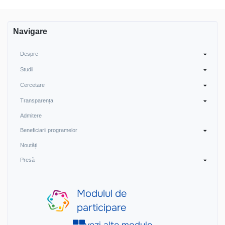
articole
Navigare
Despre
Studii
Cercetare
Transparența
Admitere
Beneficiarii programelor
Noutăți
Presă