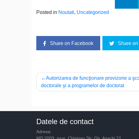
Posted in
Noutati
,
Uncategorized
Share on Facebook
Share on 
Navigare
Autorizarea de funcţionare provizorie a şco
doctorale şi a programelor de doctorat
în
articole
Datele de contact
Adresa:
MD 2009, mun. Chisinau Str. Gh. Asachi 21