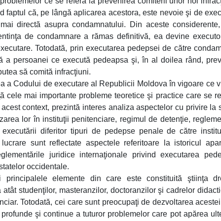
roblemelor ce se referă la prevenirea comiterii unor noi infracţ
nd faptul că, pe lângă aplicarea acestora, este nevoie şi de exe
ă mai directă asupra condamnatului. Din aceste considerente
ntinţa de condamnare a rămas definitivă, ea devine executor
 executare. Totodată, prin executarea pedepsei de către conda
lă a persoanei ce execută pedeapsa şi, în al doilea rând, pre
utea să comită infracţiuni.
ea a Codului de executare al Republicii Moldova în vigoare ce 
ţă cele mai importante probleme teoretice şi practice care se re
cest context, prezintă interes analiza aspectelor cu privire la s
izarea lor în instituţii penitenciare, regimul de detenţie, reglem
xecutării diferitor tipuri de pedepse penale de către instituţ
rare sunt reflectate aspectele referitoare la istoricul apari
reglementările juridice internaţionale privind executarea ped
statelor occidentale.
principalele elemente din care este constituită ştiinţa dr
atât studenţilor, masteranzilor, doctoranzilor şi cadrelor didacti
nciar. Totodată, cei care sunt preocupaţi de dezvoltarea acestei 
profunde şi continue a tuturor problemelor care pot apărea ulte