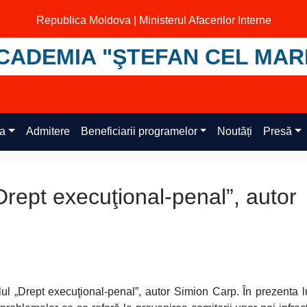
Republica Moldova | Ministerul Afacerilor Interne
CADEMIA "ŞTEFAN CEL MAR
ța
Admitere
Beneficiarii programelor
Noutăți
Presă
rept execuţional-penal”, autor
ul „Drept execuţional-penal”, autor Simion Carp. În prezenta l