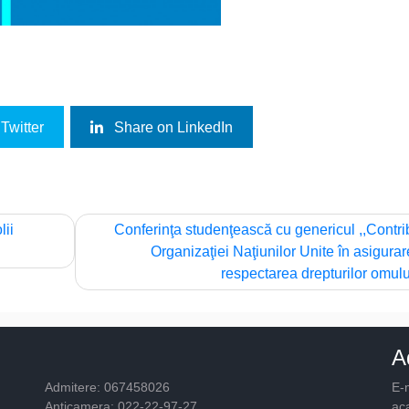
Twitter
Share on LinkedIn
lii
Conferinţa studenţească cu genericul ,,Contri
Organizaţiei Naţiunilor Unite în asigurar
respectarea drepturilor omulu
A
Admitere: 067458026
E-m
Anticamera: 022-22-97-27
ac