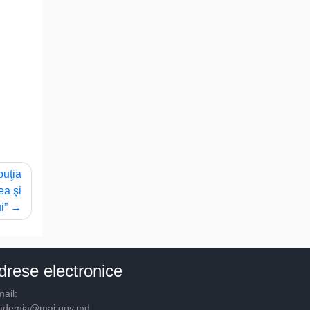
buţia
ea şi
i”
drese electronice
ail:
ademia@mai.gov.md