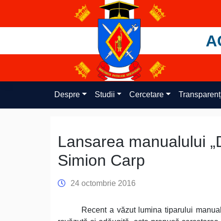
Skip
to
content
A
Despre
Studii
Cercetare
Transparen
Lansarea manualului „D
Simion Carp
24 octombrie 2016
Recent a văzut lumina tiparului manual