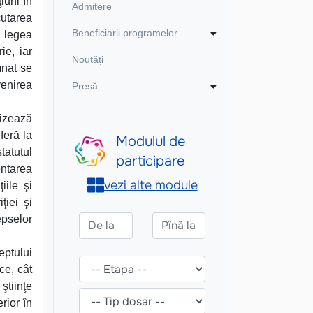
iuni în
Admitere
cutarea
Beneficiarii programelor
, legea
ie, iar
Noutăți
mnat se
venirea
Presă
vizează
feră la
tatutul
entarea
iile şi
ţiei şi
epselor
eptului
ce, cât
ştiinţe
rior în