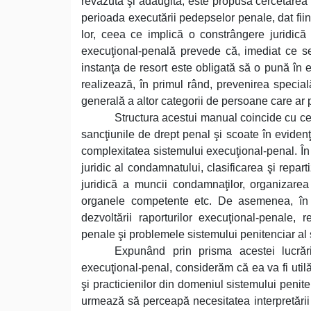
revăzută şi adăugită, este propusă cercetarea p
perioada executării pedepselor penale, dat fii
lor, ceea ce implică o constrângere juridic
execuţional-penală prevede că, imediat ce se
instanţa de resort este obligată să o pună în
realizează, în primul rând, prevenirea specia
generală a altor categorii de persoane care ar p
Structura acestui manual coincide cu c
sancţiunile de drept penal şi scoate în eviden
complexitatea sistemului execuţional-penal. În a
juridic al condamnatului, clasificarea şi repart
juridică a muncii condamnaţilor, organizarea e
organele competente etc. De asemenea, în luc
dezvoltării raporturilor execuţional-penale, 
penale şi problemele sistemului penitenciar al 
Expunând prin prisma acestei lucrări 
execuţional-penal, considerăm că ea va fi utilă 
şi practicienilor din domeniul sistemului penite
urmează să perceapă necesitatea interpretării 