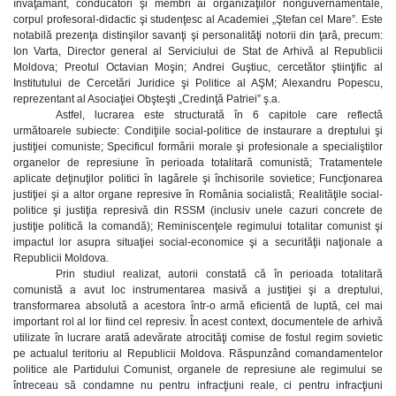
învăţământ, conducători şi membri ai organizaţiilor nonguvernamentale,
corpul profesoral-didactic şi studenţesc al Academiei „Ştefan cel Mare”. Este
notabilă prezenţa distinşilor savanţi şi personalităţi notorii din ţară, precum:
Ion Varta, Director general al Serviciului de Stat de Arhivă al Republicii
Moldova; Preotul Octavian Moşin; Andrei Guştiuc, cercetător ştiinţific al
Institutului de Cercetări Juridice şi Politice al AŞM; Alexandru Popescu,
reprezentant al Asociaţiei Obşteşti „Credinţă Patriei” ş.a.
Astfel, lucrarea este structurată în 6 capitole care reflectă
următoarele subiecte: Condiţiile social-politice de instaurare a dreptului şi
justiţiei comuniste; Specificul formării morale şi profesionale a specialiştilor
organelor de represiune în perioada totalitară comunistă; Tratamentele
aplicate deţinuţilor politici în lagărele şi închisorile sovietice; Funcţionarea
justiţiei şi a altor organe represive în România socialistă; Realităţile social-
politice şi justiţia represivă din RSSM (inclusiv unele cazuri concrete de
justiţie politică la comandă); Reminiscenţele regimului totalitar comunist şi
impactul lor asupra situaţiei social-economice şi a securităţii naţionale a
Republicii Moldova.
Prin studiul realizat, autorii constată că în perioada totalitară
comunistă a avut loc instrumentarea masivă a justiţiei şi a dreptului,
transformarea absolută a acestora într-o armă eficientă de luptă, cel mai
important rol al lor fiind cel represiv. În acest context, documentele de arhivă
utilizate în lucrare arată adevărate atrocităţi comise de fostul regim sovietic
pe actualul teritoriu al Republicii Moldova. Răspunzând comandamentelor
politice ale Partidului Comunist, organele de represiune ale regimului se
întreceau să condamne nu pentru infracţiuni reale, ci pentru infracţiuni