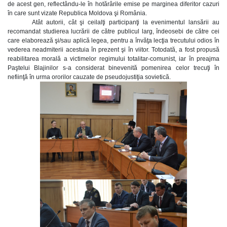
de acest gen, reflectându-le în hotărârile emise pe marginea diferitor cazuri
în care sunt vizate Republica Moldova şi România.
Atât autorii, cât şi ceilalţi participanţi la evenimentul lansării au
recomandat studierea lucrării de către publicul larg, îndeosebi de către cei
care elaborează şi/sau aplică legea, pentru a învăţa lecţia trecutului odios în
vederea neadmiterii acestuia în prezent şi în viitor. Totodată, a fost propusă
reabilitarea morală a victimelor regimului totalitar-comunist, iar în preajma
Paştelui Blajinilor s-a considerat binevenită pomenirea celor trecuţi în
nefiinţă în urma ororilor cauzate de pseudojustiţia sovietică.