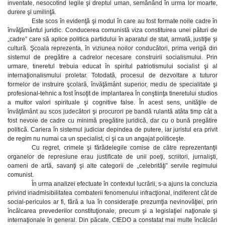
inventate, nesocotind legile şi dreptul uman, semănând în urma lor moarte,
durere şi umilinţă.
Este scos în evidenţă şi modul în care au fost formate noile cadre în
învăţământul juridic. Conducerea comunistă viza constituirea unei pături de
„cadre” care să aplice politica partidului în aparatul de stat, armată, justiţie şi
cultură. Şcoala reprezenta, în viziunea noilor conducători, prima verigă din
sistemul de pregătire a cadrelor necesare construirii socialismului. Prin
urmare, tineretul trebuia educat în spiritul patriotismului socialist şi al
internaţionalismului proletar. Totodată, procesul de dezvoltare a tuturor
formelor de instruire şcolară, învăţământ superior, mediu de specialitate şi
profesional-tehnic a fost însoţit de implantarea în conştiinţa tineretului studios
a multor valori spirituale şi cognitive false. În acest sens, unităţile de
învăţământ au scos judecători şi procurori pe bandă rulantă atâta timp cât a
fost nevoie de cadre cu minimă pregătire juridică, dar cu o bună pregătire
politică. Cariera în sistemul judiciar depindea de putere, iar juristul era privit
de regim nu numai ca un specialist, ci şi ca un angajat politiceşte.
Cu regret, crimele şi fărădelegile comise de către reprezentanţii
organelor de represiune erau justificate de unii poeţi, scriitori, jurnalişti,
oameni de artă, savanţi şi alte categorii de „celebrităţi” servile regimului
comunist.
În urma analizei efectuate în contextul lucrării, s-a ajuns la concluzia
privind inadmisibilitatea combaterii fenomenului infracţional, indiferent cât de
social-periculos ar fi, fără a lua în consideraţie prezumţia nevinovăţiei, prin
încălcarea prevederilor constituţionale, precum şi a legislaţiei naţionale şi
internaţionale în general. Din păcate, CtEDO a constatat mai multe încălcări