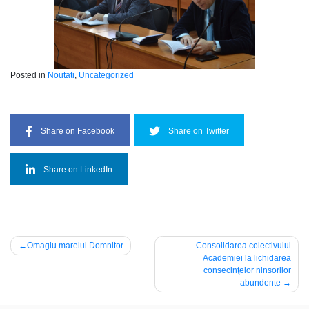
Posted in
Noutati
,
Uncategorized
Share on Facebook
Share on Twitter
Share on LinkedIn
Navigare
Omagiu marelui Domnitor
Consolidarea colectivului
Academiei la lichidarea
în
consecinţelor ninsorilor
articole
abundente