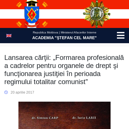
Skip
to
content
Republica Moldova | Ministerul Afacerilor Interne
ACADEMIA "ŞTEFAN CEL MARE"
Lansarea cărţii: „Formarea profesională
a cadrelor pentru organele de drept şi
funcţionarea justiţiei în perioada
regimului totalitar comunist”
20 aprilie 2017