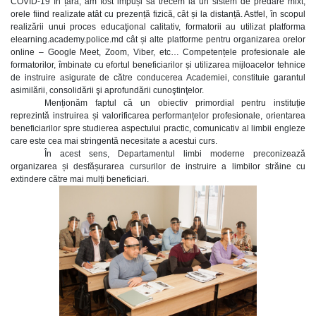
COVID-19 în țară, am fost impuși să trecem la un sistem de predare mixt,
orele fiind realizate atât cu prezență fizică, cât și la distanță. Astfel, în scopul
realizării unui proces educaţional calitativ, formatorii au utilizat platforma
elearning.academy.police.md cât și alte platforme pentru organizarea orelor
online – Google Meet, Zoom, Viber, etc… Competențele profesionale ale
formatorilor, îmbinate cu efortul beneficiarilor și utilizarea mijloacelor tehnice
de instruire asigurate de către conducerea Academiei, constituie garantul
asimilării, consolidării şi aprofundării cunoştinţelor.
Menționăm faptul că un obiectiv primordial pentru instituție
reprezintă instruirea și valorificarea performanțelor profesionale, orientarea
beneficiarilor spre studierea aspectului practic, comunicativ al limbii engleze
care este cea mai stringentă necesitate a acestui curs.
În acest sens, Departamentul limbi moderne preconizează
organizarea și desfășurarea cursurilor de instruire a limbilor străine cu
extindere către mai mulți beneficiari.