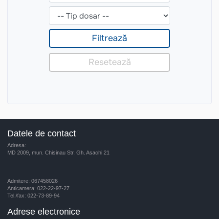
Datele de contact
Adresa:
MD 2009, mun. Chisinau Str. Gh. Asachi 21
Admitere: 067458026
Anticamera: 022-22-97-27
Tel./fax: 022-73-89-94
Adrese electronice