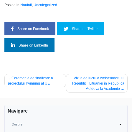
Posted in
Noutati
,
Uncategorized
Share on Facebook
Share on Twitter
Share on LinkedIn
Navigare
Ceremonia de finalizare a
Vizita de lucru a Ambasadorului
proiectului Twinning al UE
Republicii Lituaniei în Republica
în
Moldova la Academie
articole
Navigare
Despre