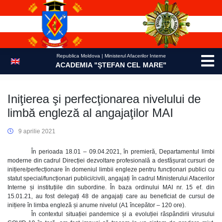
Skip
to
content
Republica Moldova | Ministerul Afacerilor Interne
ACADEMIA "ŞTEFAN CEL MARE"
Iniţierea şi perfecţionarea nivelului de
limbă engleză al angajaţilor MAI
9 aprilie 2021
În perioada 18.01 – 09.04.2021, în premieră, Departamentul limbi
moderne din cadrul Direcției dezvoltare profesională a desfășurat cursuri de
inițiere/perfecționare în domeniul limbii engleze pentru funcționari publici cu
statut special/funcționari publici/civili, angajați în cadrul Ministerului Afacerilor
Interne și instituțiile din subordine. În baza ordinului MAI nr. 15 ef. din
15.01.21, au fost delegați 48 de angajați care au beneficiat de cursul de
inițiere în limba engleză și anume nivelul (A1 începător – 120 ore).
În contextul situației pandemice și a evoluției răspândirii virusului