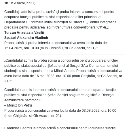
str.Gh.Asachi, nr.21).
Candidaţii admişi la proba scrisă şi proba interviu a concursului pentru
ocuparea funcţiei publice cu statut special de ofiţer principal al
Departamentului formare initial subofiţeri al Direcției „Centrul integrat de
pregătire pentru aplicarea legii”
(denumirea convențională: CIPAL):
Ţurcan Anastasia Vasilii
Spatari Alexandru Vladimir
Proba scrisă şi proba interviu a concursului va avea loc la data de
15.04.2025, ora 10.00 (mun.Chişinău, str.Gh.Asachi, nr.21).”
„Candidatul admis la proba scrisă a concursului pentru ocuparea funcţiei
publice cu statut special de Şef adjunct al Secției 3A a Comandamentului
studenți cu statut special: -Luca Mihail Aureliu Proba scrisă a concursului va
avea loc la data de 16 mai 2023, ora 10.00 (mun.Chişinău, str.Gh.Asachi, nr.
21).”
Candidatul admis la proba scrisă a concursului pentru ocuparea funcţiei
publice cu statut special de Şef al Secţiei asigurare logistică a Direcţiei
administrare patrimoniu:
– Moruz Ion Petru
Proba scrisă a concursului va avea loc la data de 03.08.2022, ora 10.00
(mun.Chişinău, str.Gh.Asachi, nr. 21).
Candidatul admis la proba scrisă a concursului pentru ocuparea funcţiei