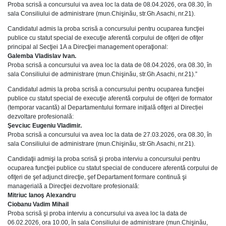
Proba scrisă a concursului va avea loc la data de 08.04.2026, ora 08.30, în
sala Consiliului de administrare (mun.Chişinău, str.Gh.Asachi, nr.21).
Candidatul admis la proba scrisă a concursului pentru ocuparea funcţiei
publice cu statut special de execuţie aferentă corpului de ofiţeri de ofiţer
principal al Secţiei 1A a Direcţiei management operaţional:
Galemba Vladislav Ivan.
Proba scrisă a concursului va avea loc la data de 08.04.2026, ora 08.30, în
sala Consiliului de administrare (mun.Chişinău, str.Gh.Asachi, nr.21).”
Candidatul admis la proba scrisă a concursului pentru ocuparea funcţiei
publice cu statut special de execuţie aferentă corpului de ofiţeri de formator
(temporar vacantă) al Departamentului formare iniţială ofiţeri al Direcției
dezvoltare profesională:
Şevciuc Eugeniu Vladimir.
Proba scrisă a concursului va avea loc la data de 27.03.2026, ora 08.30, în
sala Consiliului de administrare (mun.Chişinău, str.Gh.Asachi, nr.21).
Candidaţii admişi la proba scrisă şi proba interviu a concursului pentru
ocuparea funcţiei publice cu statut special de conducere aferentă corpului de
ofiţeri de şef adjunct direcţie, şef Departament formare continuă şi
managerială a Direcţiei dezvoltare profesională:
Mitriuc Ianoş Alexandru
Ciobanu Vadim Mihail
Proba scrisă şi proba interviu a concursului va avea loc la data de
06.02.2026, ora 10.00, în sala Consiliului de administrare (mun.Chişinău,