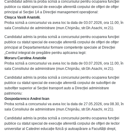
Candidatul admis la proba scrisă a concursului pentru ocuparea funcţiei
publice cu statut special de execuţie aferentă corpului de ofiţeri de ofiţer
principal al Secţiei 1
A
a Direcţiei management operaţional:
Cloşca Vasili Anatolii.
Proba scrisă a concursului va avea loc la data de 03.07.2026, ora 11.00, în
sala Consiliului de administrare (mun.Chişinău, str.Gh.Asachi, nr.21).
Candidatul admis la proba scrisă a concursului pentru ocuparea funcţiei
publice cu statut special de execuţie aferentă corpului de ofiţeri de ofiţer
principal al Departamentului formare competențe speciale al Direcției
„Centrul integrat de pregătire pentru aplicarea legii:
Moraru Carolina Anatolie
Proba scrisă a concursului va avea loc la data de 03.07.2026, ora 11.00, în
sala Consiliului de administrare (mun.Chişinău, str.Gh.Asachi, nr.21).
Candidatul admis la proba scrisă a concursului pentru ocuparea funcţiei
publice cu statut special de execuţie aferentă corpului de subofiţeri de
subofițer superior al Secției transport auto a Direcției administrare
patrimoniu:
Gospodarenco Andrei Ivan
Proba scrisă a concursului va avea loc la data de 27.05.2026, ora 08.30, în
sala Consiliului de administrare (mun.Chişinău, str.Gh.Asachi, nr.21).
Candidatul admis la proba scrisă a concursului pentru ocuparea funcţiei
publice cu statut special de execuţie aferentă corpului de ofiţeri de lector
universitar al Catedrei educație fizică și autoapărare a Facultății drept,