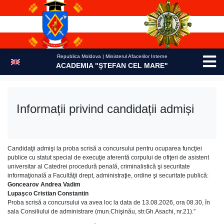
Skip
to
content
Republica Moldova | Ministerul Afacerilor Interne
ACADEMIA "ŞTEFAN CEL MARE"
Informații privind candidații admiși
Candidaţii admişi la proba scrisă a concursului pentru ocuparea funcţiei
publice cu statut special de execuţie aferentă corpului de ofiţeri de asistent
universitar al Catedrei procedură penală, criminalistică şi securitate
informaţională a Facultăţii drept, administraţie, ordine şi securitate publică:
Goncearov Andrea Vadim
Lupaşco Cristian Constantin
Proba scrisă a concursului va avea loc la data de 13.08.2026, ora 08.30, în
sala Consiliului de administrare (mun.Chişinău, str.Gh.Asachi, nr.21).”