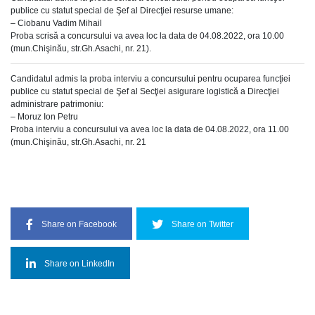
publice cu statut special de Şef al Direcţiei resurse umane:
– Ciobanu Vadim Mihail
Proba scrisă a concursului va avea loc la data de 04.08.2022, ora 10.00
(mun.Chişinău, str.Gh.Asachi, nr. 21).
Candidatul admis la proba interviu a concursului pentru ocuparea funcţiei
publice cu statut special de Şef al Secţiei asigurare logistică a Direcţiei
administrare patrimoniu:
– Moruz Ion Petru
Proba interviu a concursului va avea loc la data de 04.08.2022, ora 11.00
(mun.Chişinău, str.Gh.Asachi, nr. 21
Share on Facebook
Share on Twitter
Share on LinkedIn