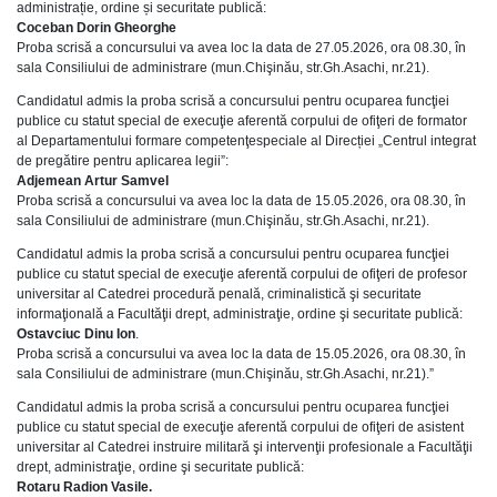
administrație, ordine și securitate publică:
Coceban Dorin Gheorghe
Proba scrisă a concursului va avea loc la data de 27.05.2026, ora 08.30, în
sala Consiliului de administrare (mun.Chişinău, str.Gh.Asachi, nr.21).
Candidatul admis la proba scrisă a concursului pentru ocuparea funcţiei
publice cu statut special de execuţie aferentă corpului de ofiţeri de formator
al Departamentului formare competenţespeciale al Direcției „Centrul integrat
de pregătire pentru aplicarea legii”:
Adjemean Artur Samvel
Proba scrisă a concursului va avea loc la data de 15.05.2026, ora 08.30, în
sala Consiliului de administrare (mun.Chişinău, str.Gh.Asachi, nr.21).
Candidatul admis la proba scrisă a concursului pentru ocuparea funcţiei
publice cu statut special de execuţie aferentă corpului de ofiţeri de profesor
universitar al Catedrei procedură penală, criminalistică şi securitate
informaţională a Facultăţii drept, administraţie, ordine şi securitate publică:
Ostavciuc Dinu Ion
.
Proba scrisă a concursului va avea loc la data de 15.05.2026, ora 08.30, în
sala Consiliului de administrare (mun.Chişinău, str.Gh.Asachi, nr.21).”
Candidatul admis la proba scrisă a concursului pentru ocuparea funcţiei
publice cu statut special de execuţie aferentă corpului de ofiţeri de asistent
universitar al Catedrei instruire militară şi intervenţii profesionale a Facultăţii
drept, administraţie, ordine şi securitate publică:
Rotaru Radion Vasile.