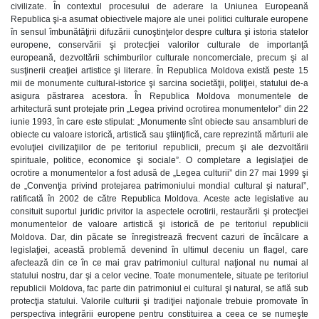
civilizate. În contextul procesului de aderare la Uniunea Europeană
Republica şi-a asumat obiectivele majore ale unei politici culturale europene
în sensul îmbunătăţirii difuzării cunoştinţelor despre cultura şi istoria statelor
europene, conservării şi protecţiei valorilor culturale de importanţă
europeană, dezvoltării schimburilor culturale noncomerciale, precum şi al
susţinerii creaţiei artistice şi literare. În Republica Moldova există peste 15
mii de monumente cultural-istorice şi sarcina societăţii, poliţiei, statului de-a
asigura păstrarea acestora. În Republica Moldova monumentele de
arhitectură sunt protejate prin „Legea privind ocrotirea monumentelor” din 22
iunie 1993, în care este stipulat: „Monumente sînt obiecte sau ansambluri de
obiecte cu valoare istorică, artistică sau ştiinţifică, care reprezintă mărturii ale
evoluţiei civilizaţiilor de pe teritoriul republicii, precum şi ale dezvoltării
spirituale, politice, economice şi sociale”. O completare a legislaţiei de
ocrotire a monumentelor a fost adusă de „Legea culturii” din 27 mai 1999 şi
de „Convenţia privind protejarea patrimoniului mondial cultural şi natural”,
ratificată în 2002 de către Republica Moldova. Aceste acte legislative au
consituit suportul juridic privitor la aspectele ocrotirii, restaurării şi protecţiei
monumentelor de valoare artistică şi istorică de pe teritoriul republicii
Moldova. Dar, din păcate se înregistrează frecvent cazuri de încălcare a
legislaţiei, această problemă devenind în ultimul deceniu un flagel, care
afectează din ce în ce mai grav patrimoniul cultural naţional nu numai al
statului nostru, dar şi a celor vecine. Toate monumentele, situate pe teritoriul
republicii Moldova, fac parte din patrimoniul ei cultural şi natural, se află sub
protecţia statului. Valorile culturii şi tradiţiei naţionale trebuie promovate în
perspectiva integrării europene pentru constituirea a ceea ce se numeşte