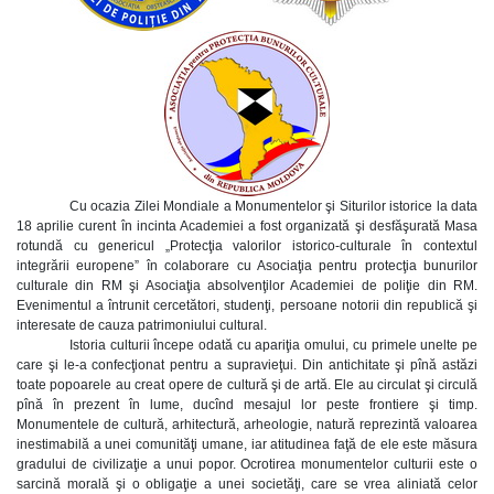
Cu ocazia Zilei Mondiale a Monumentelor şi Siturilor istorice la data
18 aprilie curent în incinta Academiei a fost organizată şi desfăşurată Masa
rotundă cu genericul „Protecţia valorilor istorico-culturale în contextul
integrării europene” în colaborare cu Asociaţia pentru protecţia bunurilor
culturale din RM şi Asociaţia absolvenţilor Academiei de poliţie din RM.
Evenimentul a întrunit cercetători, studenţi, persoane notorii din republică şi
interesate de cauza patrimoniului cultural.
Istoria culturii începe odată cu apariţia omului, cu primele unelte pe
care şi le-a confecţionat pentru a supravieţui. Din antichitate şi pînă astăzi
toate popoarele au creat opere de cultură şi de artă. Ele au circulat şi circulă
pînă în prezent în lume, ducînd mesajul lor peste frontiere şi timp.
Monumentele de cultură, arhitectură, arheologie, natură reprezintă valoarea
inestimabilă a unei comunităţi umane, iar atitudinea faţă de ele este măsura
gradului de civilizaţie a unui popor. Ocrotirea monumentelor culturii este o
sarcină morală şi o obligaţie a unei societăţi, care se vrea aliniată celor