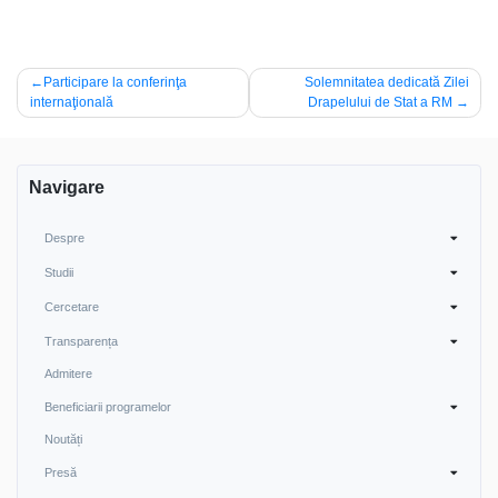
Post
Participare la conferinţa
Solemnitatea dedicată Zilei
internaţională
Drapelului de Stat a RM
navigation
Navigare
Despre
Studii
Cercetare
Transparența
Admitere
Beneficiarii programelor
Noutăți
Presă