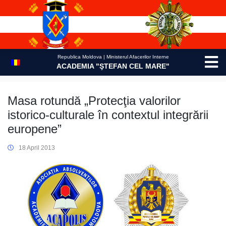
Skip
to
content
Republica Moldova | Ministerul Afacerilor Interne
ACADEMIA "ŞTEFAN CEL MARE"
Masa rotundă „Protecţia valorilor
istorico-culturale în contextul integrării
europene”
18 April 2013