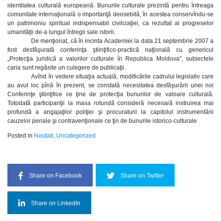
identitatea culturală europeană. Bunurile culturale prezintă pentru întreaga
comunitate internaţională o importanţă deosebită, în acestea conservîndu-se
un patrimoniu spiritual indispensabil civilizaţiei, ca rezultat al progreselor
umanităţii de-a lungul întregii sale istorii.
De menţionat, că în incinta Academiei la data 21 septembrie 2007 a
fost desfăşurată conferinţa ştiinţifico-practică naţională cu genericul
„Protecţia juridică a valorilor culturale în Republica Moldova”, subiectele
caria sunt regăsite un culegere de publicaţii.
Avînd în vedere situaţia actuală, modificările cadrului legislativ care
au avut loc pînă în prezent, se constată necesitatea desfăşurării unei noi
Conferinţe ştiinţifice ce ţine de protecţia bunurilor de valoare culturală.
Totodată participanţii la masa rotundă consideră necesară instruirea mai
profundă a angajaţilor poliţiei şi procuraturii la capitolul instrumentării
cauzelor penale şi contravenţionale ce ţin de bunurile istorico-culturale
Posted in
Noutati
,
Uncategorized
Share on Facebook
Share on Twitter
Share on LinkedIn