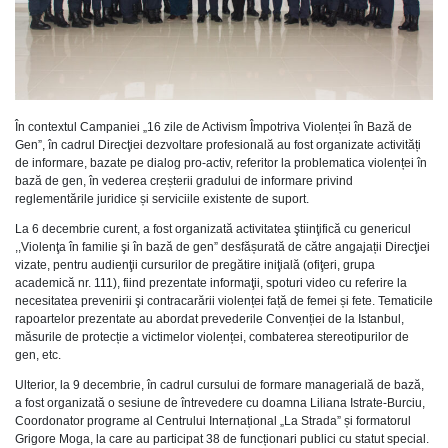
În contextul Campaniei „16 zile de Activism Împotriva Violenței în Bază de
Gen”, în cadrul Direcţiei dezvoltare profesională au fost organizate activități
de informare, bazate pe dialog pro-activ, referitor la problematica violenței în
bază de gen, în vederea creșterii gradului de informare privind
reglementările juridice și serviciile existente de suport.
La 6 decembrie curent, a fost organizată activitatea ştiinţifică cu genericul
,,Violenţa în familie şi în bază de gen” desfășurată de către angajații Direcţiei
vizate, pentru audienţii cursurilor de pregătire iniţială (ofiţeri, grupa
academică nr. 111), fiind prezentate informaţii, spoturi video cu referire la
necesitatea prevenirii şi contracarării violenței față de femei și fete. Tematicile
rapoartelor prezentate au abordat prevederile Convenției de la Istanbul,
măsurile de protecție a victimelor violenței, combaterea stereotipurilor de
gen, etc.
Ulterior, la 9 decembrie, în cadrul cursului de formare managerială de bază,
a fost organizată o sesiune de întrevedere cu doamna Liliana Istrate-Burciu,
Coordonator programe al Centrului Internațional „La Strada” și formatorul
Grigore Moga, la care au participat 38 de funcționari publici cu statut special.