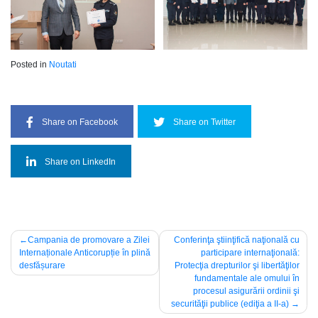
Posted in
Noutati
Share on Facebook
Share on Twitter
Share on LinkedIn
Post
Campania de promovare a Zilei
Conferinţa ştiinţifică naţională cu
Internaționale Anticorupție în plină
participare internaţională:
navigation
desfășurare
Protecţia drepturilor şi libertăţilor
fundamentale ale omului în
procesul asigurării ordinii şi
securităţii publice (ediţia a II-a)