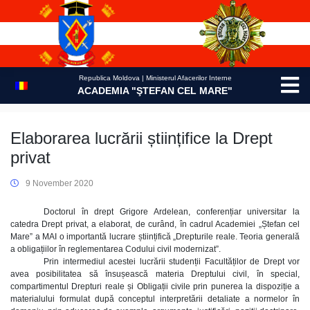
Skip
to
content
Republica Moldova | Ministerul Afacerilor Interne
ACADEMIA "ŞTEFAN CEL MARE"
Elaborarea lucrării științifice la Drept
privat
9 November 2020
Doctorul în drept Grigore Ardelean, conferențiar universitar la
catedra Drept privat, a elaborat, de curând, în cadrul Academiei „Ștefan cel
Mare” a MAI o importantă lucrare științifică „Drepturile reale. Teoria generală
a obligațiilor în reglementarea Codului civil modernizat”.
Prin intermediul acestei lucrării studenții Facultăților de Drept vor
avea posibilitatea să însușească materia Dreptului civil, în special,
compartimentul Drepturi reale și Obligații civile prin punerea la dispoziție a
materialului formulat după conceptul interpretării detaliate a normelor în