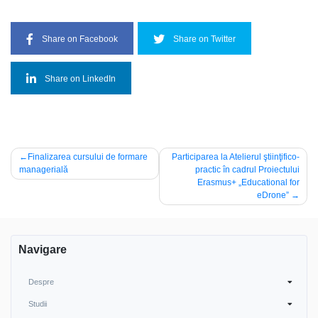
Share on Facebook
Share on Twitter
Share on LinkedIn
Post
Finalizarea cursului de formare
Participarea la Atelierul ştiinţifico-
managerială
practic în cadrul Proiectului
navigation
Erasmus+ „Educational for
eDrone”
Navigare
Despre
Studii