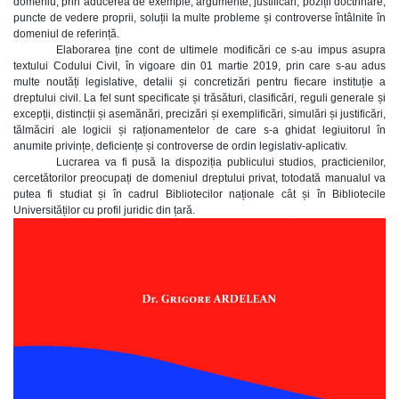
domeniu, prin aducerea de exemple, argumente, justificări, poziții doctrinare,
puncte de vedere proprii, soluții la multe probleme și controverse întâlnite în
domeniul de referință.
Elaborarea ține cont de ultimele modificări ce s-au impus asupra
textului Codului Civil, în vigoare din 01 martie 2019, prin care s-au adus
multe noutăți legislative, detalii și concretizări pentru fiecare instituție a
dreptului civil. La fel sunt specificate și trăsături, clasificări, reguli generale și
excepții, distincții și asemănări, precizări și exemplificări, simulări și justificări,
tălmăciri ale logicii și raționamentelor de care s-a ghidat legiuitorul în
anumite privințe, deficiențe și controverse de ordin legislativ-aplicativ.
Lucrarea va fi pusă la dispoziția publicului studios, practicienilor,
cercetătorilor preocupați de domeniul dreptului privat, totodată manualul va
putea fi studiat și în cadrul Bibliotecilor naționale cât și în Bibliotecile
Universităților cu profil juridic din țară.