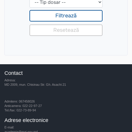
Contact
Adresa:
MD 2009, mun. Chisinau Str. Gh. Asachi 21
Admitere: 067458026
Anticamera: 022-22-97-27
Tel./fax: 022-73-89-94
Adrese electronice
E-mail:
academia@mai.gov.md