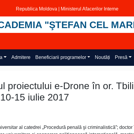
Republica Moldova | Ministerul Afacerilor Interne
CADEMIA "ŞTEFAN CEL MAR
ța
Admitere
Beneficiarii programelor
Noutăți
Presă
l proiectului e-Drone în or. Tbili
 10-15 iulie 2017
universitar al catedrei „Procedură penală şi criminalistică”; doctor 