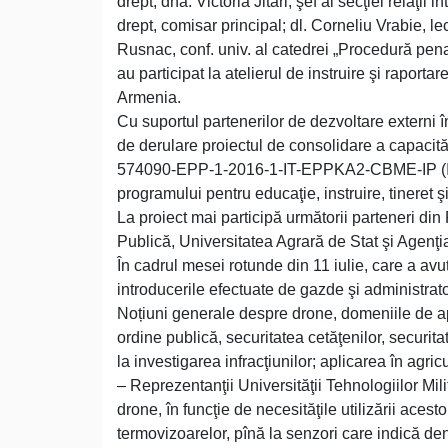
drept; dna. Victoria Jitari, şef al secţiei relaţii
drept, comisar principal; dl. Corneliu Vrabie, lect
Rusnac, conf. univ. al catedrei „Procedură penal
au participat la atelierul de instruire şi raportar
Armenia.
Cu suportul partenerilor de dezvoltare externi î
de derulare proiectul de consolidare a capacită
574090-EPP-1-2016-1-IT-EPPKA2-CBME-IP (Inst
programului pentru educaţie, instruire, tineret
La proiect mai participă următorii parteneri d
Publică, Universitatea Agrară de Stat şi Agenţi
În cadrul mesei rotunde din 11 iulie, care a avut 
introducerile efectuate de gazde şi administrato
Noțiuni generale despre drone, domeniile de apli
ordine publică, securitatea cetăţenilor, securitat
la investigarea infracţiunilor; aplicarea în agricul
– Reprezentanţii Universităţii Tehnologiilor Mili
drone, în funcţie de necesităţile utilizării acest
termovizoarelor, pînă la senzori care indică den