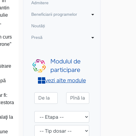
 în
Admitere
antin
Beneficiarii programelor
ulie
,
Noutăți
n curs
Presă
Drone”
strare
upă
 fi:
acestora
laţi la
iune