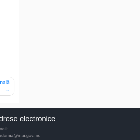
onală
drese electronice
ail:
ademia@mai.gov.md