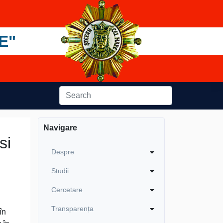
E"
Navigare
si
Despre
Studii
Cercetare
Transparența
în