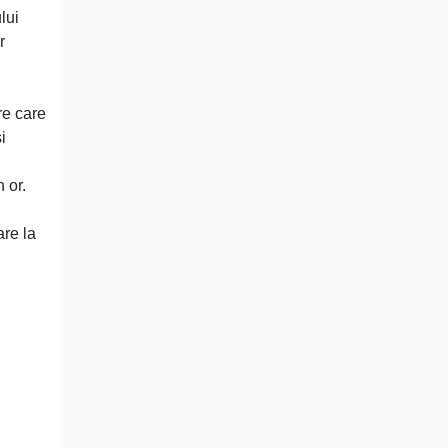
lui
r
re care
i
 or.
are la