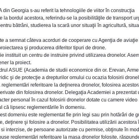
A din Georgia s-au referit la tehnologiile de viitor în construcţia
te la bordul acestora, referindu-se la posibilităţile de transport u
tru bătrâni, studierea la scară unor situaţii în agricultură, situaţ
onte a semnat câteva acorduri de cooperare cu Agenţia de aviaţie 
proiectarea şi producerea diferitor tipuri de drone.
ie instituit un centru de instruire privind utilizarea dronelor. As
ener la proiect.
cadrul ASUE (Academia de studii economice din or. Erevan, Arme
idic şi de protecţie a drepturilor omului cu ocazia folosirii dronel
eglementări referitoare la deţinerea dronelor, folosirea acestor
, derivate din folosirea dronelor. Delegaţia Academiei a prezentat
acter personal în cazul folosirii dronelor dotate cu camere video
tul că lipsesc reglementările în domeniu.
cest domeniu este reglementat fie prin legi sau prin hotărâri de g
 deţinere şi folosire a dronelor. Posibilitatea utilizării acestora 
ise si interzise, de persoane autorizate cu permise, obţinute în mo
mpuse reglementări referitoare la masa dronelor folosite, răspund