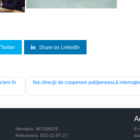
Twitter
Share on LinkedIn
cieni în
Noi direcţii de cooperare poliţienească internaţi
A
Admitere: 067458026
E-m
Anticamera: 022-22-97-27
ac