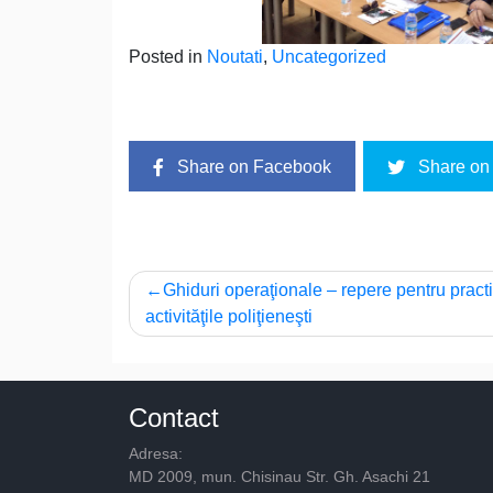
Posted in
Noutati
,
Uncategorized
Share on Facebook
Share on 
Post
Ghiduri operaţionale – repere pentru practi
activităţile poliţieneşti
navigation
Contact
Adresa:
MD 2009, mun. Chisinau Str. Gh. Asachi 21