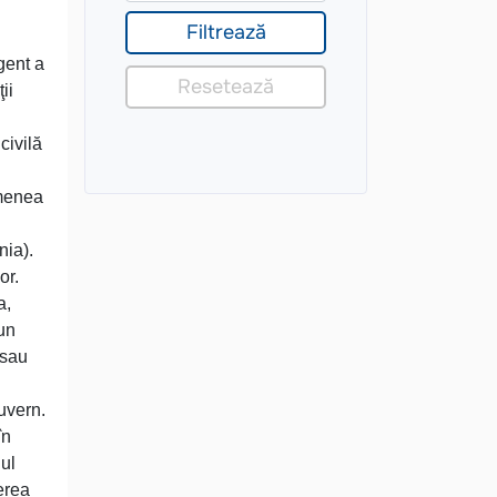
rgent a
ii
civilă
emenea
nia).
or.
a,
 un
 sau
uvern.
în
dul
erea