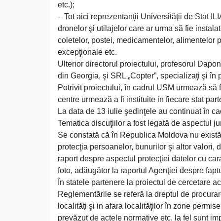
etc.);
– Tot aici reprezentanţii Universităţii de Stat ILI
dronelor şi utilajelor care ar urma să fie instala
coletelor, postei, medicamentelor, alimentelor pen
excepţionale etc.
Ulterior directorul proiectului, profesorul Dap
din Georgia, şi SRL „Copter”, specializaţi şi în 
Potrivit proiectului, în cadrul USM urmează să f
centre urmează a fi instituite in fiecare stat part
La data de 13 iulie şedinţele au continuat în 
Tematica discuţiilor a fost legată de aspectul jur
Se constată că în Republica Moldova nu există r
protecţia persoanelor, bunurilor şi altor valori
raport despre aspectul protecţiei datelor cu car
foto, adăugător la raportul Agenţiei despre fap
În statele partenere la proiectul de cercetare a
Reglementările se referă la dreptul de procurare,
localități şi in afara localităţilor în zone perm
prevăzut de actele normative etc. la fel sunt i