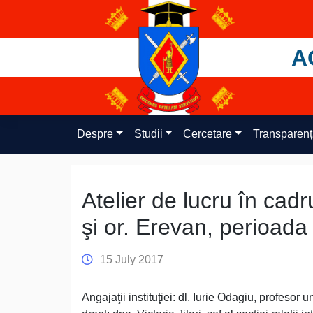
Skip
to
content
A
Despre
Studii
Cercetare
Transparen
Atelier de lucru în cadru
şi or. Erevan, perioada
15 July 2017
Angajaţii instituţiei: dl. Iurie Odagiu, profesor 