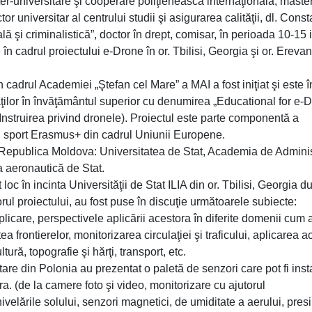
 inter-universitare şi cooperare poliţienească internaţională, master
or universitar al centrului studii şi asigurarea calităţii, dl. Const
ă şi criminalistică”, doctor în drept, comisar, în perioada 10-15 i
e în cadrul proiectului e-Drone în or. Tbilisi, Georgia şi or. Erevan
n cadrul Academiei „Ştefan cel Mare” a MAI a fost iniţiat şi este î
ţilor în învăţământul superior cu denumirea „Educational for e-
ruirea privind dronele). Proiectul este parte componentă a
 şi sport Erasmus+ din cadrul Uniunii Europene.
in Republica Moldova: Universitatea de Stat, Academia de Admini
a aeronautică de Stat.
loc în incinta Universităţii de Stat ILIA din or. Tbilisi, Georgia d
rul proiectului, au fost puse în discuţie următoarele subiecte:
care, perspectivele aplicării acestora în diferite domenii cum ar
ea frontierelor, monitorizarea circulaţiei şi traficului, aplicarea 
tură, topografie şi hărţi, transport, etc.
tare din Polonia au prezentat o paletă de senzori care pot fi insta
ora. (de la camere foto şi video, monitorizare cu ajutorul
ivelările solului, senzori magnetici, de umiditate a aerului, pres