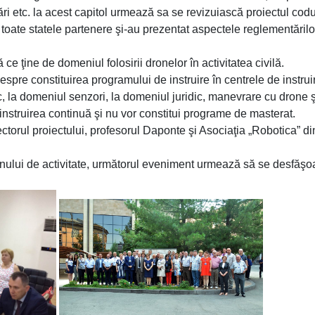
ri etc. la acest capitol urmează sa se revizuiască proiectul codu
oate statele partenere şi-au prezentat aspectele reglementărilo
 ce ţine de domeniul folosirii dronelor în activitatea civilă.
spre constituirea programului de instruire în centrele de instrui
c, la domeniul senzori, la domeniul juridic, manevrare cu drone ş
 instruirea continuă şi nu vor constitui programe de masterat.
torul proiectului, profesorul Daponte şi Asociaţia „Robotica” din
planului de activitate, următorul eveniment urmează să se desfăşo