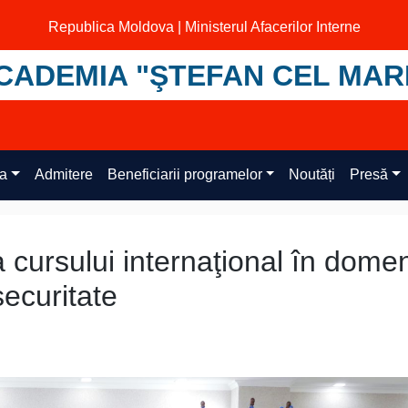
Republica Moldova | Ministerul Afacerilor Interne
CADEMIA "ŞTEFAN CEL MAR
ța
Admitere
Beneficiarii programelor
Noutăți
Presă
 cursului internaţional în domen
securitate