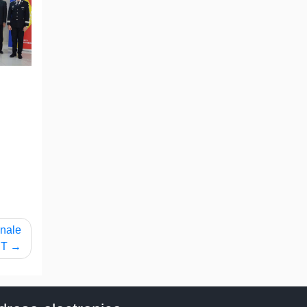
onale
T