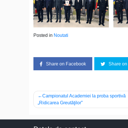
Posted in
Noutati
Share on Facebook
Share on 
Navigare
Campionatul Academiei la proba sportivă
„Ridicarea Greutăţilor”
în
articole