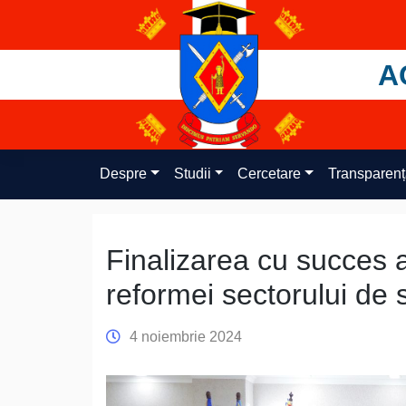
Skip
to
content
A
Despre
Studii
Cercetare
Transparen
Finalizarea cu succes a
reformei sectorului de 
4 noiembrie 2024