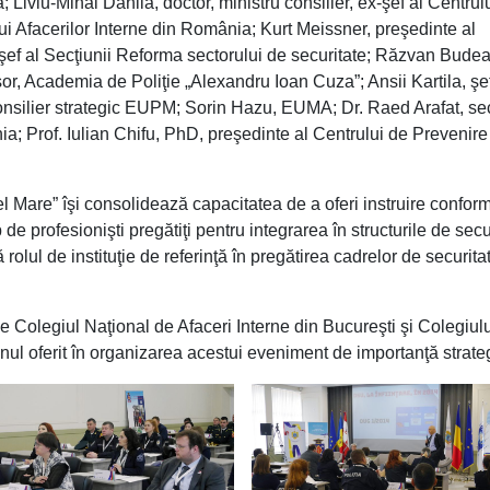
Liviu-Mihai Dănilă, doctor, ministru consilier, ex-şef al Centrul
lui Afacerilor Interne din România; Kurt Meissner, preşedinte al
şef al Secţiunii Reforma sectorului de securitate; Răzvan Bude
, Academia de Poliţie „Alexandru Ioan Cuza”; Ansii Kartila, şe
nsilier strategic EUPM; Sorin Hazu, EUMA; Dr. Raed Arafat, se
nia; Prof. Iulian Chifu, PhD, preşedinte al Centrului de Prevenire
 Mare” îşi consolidează capacitatea de a oferi instruire confor
e profesionişti pregătiţi pentru integrarea în structurile de secu
lul de instituţie de referinţă în pregătirea cadrelor de securitat
 Colegiul Naţional de Afaceri Interne din Bucureşti şi Colegiulu
nul oferit în organizarea acestui eveniment de importanţă strate