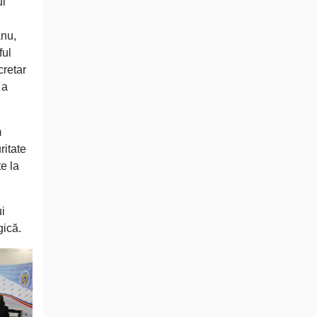
ui
anu,
ful
cretar
 a
m
ritate
e la
i
gică.