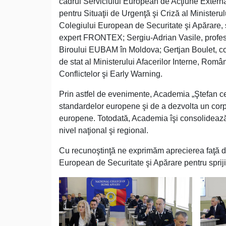
cadrul Serviciului European de Acţiune Externă; 
pentru Situaţii de Urgenţă şi Criză al Ministeru
Colegiului European de Securitate şi Apărare, 
expert FRONTEX; Sergiu-Adrian Vasile, profesor
Biroului EUBAM în Moldova; Gertjan Boulet, co
de stat al Ministerului Afacerilor Interne, Româ
Conflictelor şi Early Warning.
Prin astfel de evenimente, Academia „Ştefan cel
standardelor europene şi de a dezvolta un corp d
europene. Totodată, Academia îşi consolidează ro
nivel naţional şi regional.
Cu recunoştinţă ne exprimăm aprecierea faţă de
European de Securitate şi Apărare pentru spriji