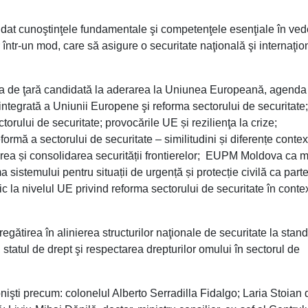
solidat cunoştinţele fundamentale şi competenţele esenţiale în ve
r într-un mod, care să asigure o securitate naţională şi internaţio
dova de ţară candidată la aderarea la Uniunea Europeană, agenda
integrată a Uniunii Europene şi reforma sectorului de securitate;
orului de securitate; provocările UE și rezilienţa la crize;
rmă a sectorului de securitate – similitudini și diferențe contex
rea și consolidarea securității frontierelor; EUPM Moldova ca 
a sistemului pentru situații de urgență și protecție civilă ca part
ic la nivelul UE privind reforma sectorului de securitate în conte
 pregătirea în alinierea structurilor naţionale de securitate la stan
atul de drept şi respectarea drepturilor omului în sectorul de
onişti precum: colonelul Alberto Serradilla Fidalgo; Laria Stoian 