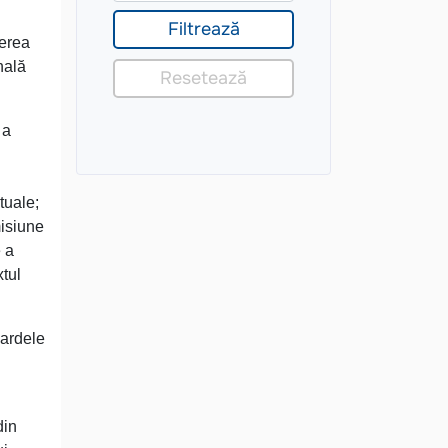
derea
nală
 a
tuale;
misiune
e a
xtul
dardele
din