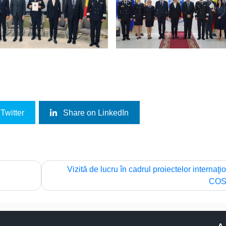
Twitter
Share on LinkedIn
Vizită de lucru în cadrul proiectelor internaţi
COS