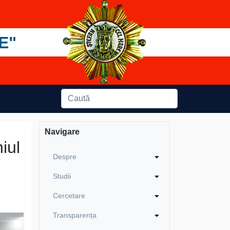
E"
Navigare
iul
Despre
Studii
Cercetare
Transparența