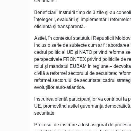
securitate”.
Beneficiarii instruirii timp de 3 zile şi-au con
înţelegerii, evaluării şi implementării reformelo
eficientă şi transparentă.
Astfel, în contextul statutului Republicii Mol
inclus o serie de subiecte cum ar fi: abordarea 
cadrul politic al UE și NATO privind reforma sect
perspectivele FRONTEX privind politicile de refo
rolul și mandatul EUBAM în regiune – dezvolta
civilă a reformei sectorului de securitate; reform
reformei sectorului de securitate; cadrul strateg
evoluțiilor euro-atlantice.
Instruirea oferită participanţilor va contribui la
UE, promovând astfel guvernanţa democratică, st
securitate.
Procesul de instruire a fost asigurat de profesi