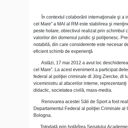
În contextul colaborării internaţionale şi a i
cel Mare” a MAI al RM este stabilirea şi menţinere
peste hotare, obiectivul realizat prin schimbul
valorilor din domeniul juridic şi poliţienesc. Pr
notabilă, din care considerente este necesar de
eficient schimb de experienţă
Astăzi, 17 mai 2012 a avut loc deschiderea ofi
cel Mare”. La acest eveniment a participat del
federal al poliţiei criminale dl Jörg Ziercke, dl
viceministru al afacerilor interne, reprezentanţi
didactic, societatea civilă, mass-media.
Renovarea acestei Săli de Sport a fost real
Departamentul Federal al poliţiei Criminale al G
Bologna.
Totodată prin hotărîrea Senatului Academiei „