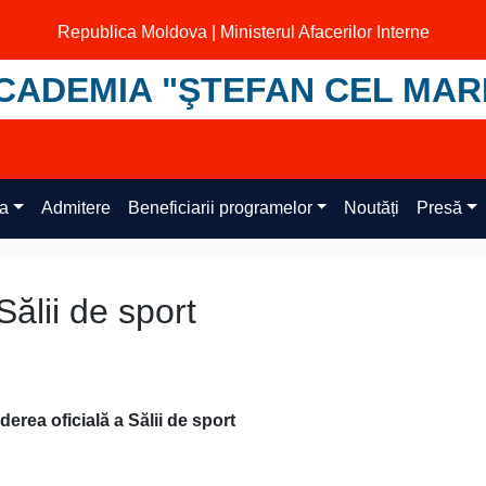
Republica Moldova | Ministerul Afacerilor Interne
CADEMIA "ŞTEFAN CEL MAR
ța
Admitere
Beneficiarii programelor
Noutăți
Presă
Sălii de sport
erea oficială a Sălii de sport