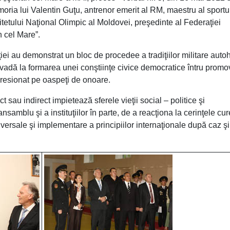
oria lui Valentin Guţu, antrenor emerit al RM, maestru al sportu
itetului Naţional Olimpic al Moldovei, preşedinte al Federaţiei
n cel Mare”.
ei au demonstrat un bloc de procedee a tradiţiilor militare auto
adă la formarea unei conştiinţe civice democratice întru prom
mpresionat pe oaspeţi de onoare.
au indirect impietează sferele vieţii social – politice şi
nsamblu şi a instituţiilor în parte, de a reacţiona la cerinţele cur
ersale şi implementare a principiilor internaţionale după caz şi