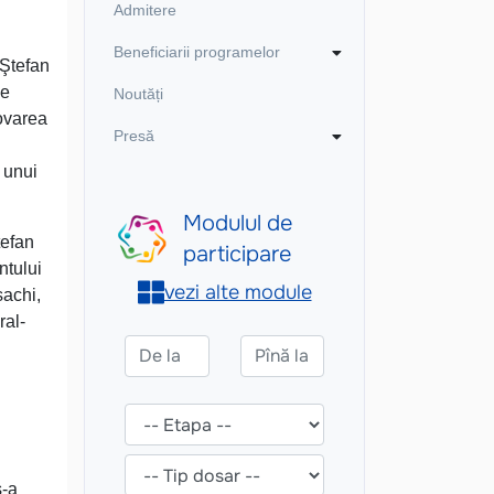
Admitere
Beneficiarii programelor
„Ştefan
de
Noutăți
movarea
Presă
 unui
tefan
ntului
sachi,
ral-
s-a