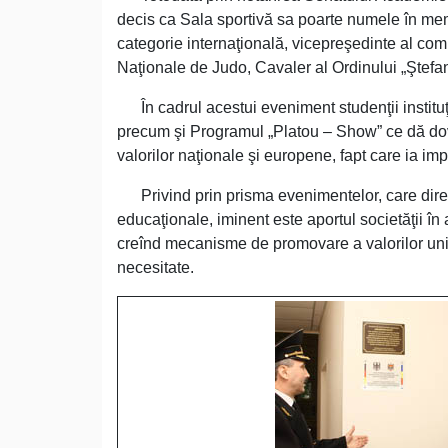
decis ca Sala sportivă sa poarte numele în mem
categorie internaţională, vicepreşedinte al com
Naţionale de Judo, Cavaler al Ordinului „Ştefa
În cadrul acestui eveniment studenţii instituţi
precum şi Programul „Platou – Show” ce dă dov
valorilor naţionale şi europene, fapt care ia i
Privind prin prisma evenimentelor, care direct s
educaţionale, iminent este aportul societăţii în a
creînd mecanisme de promovare a valorilor univ
necesitate.