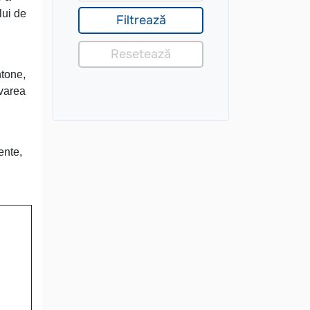
lui de
htone,
ovarea
ente,