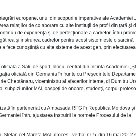
ntegrări europene, unul din scopurile imperative ale Academiei 
a relaţiilor de colaborare cu alte instituţii de profil din ţară şi 
 continuu de experienţă şi de perfecţionare a cadrelor, întru pro
egătirea şi instruirea cadrelor pentru acest sistem este o sarcină
 a face cunoştinţă cu alte sisteme de acest gen, prin efectuarea
cială a Sălii de sport, blocul central din incinta Academiei „Ş
egaţia oficială din Germania în frunte cu Preşedintele Departame
 Iurie Cheptănaru, viceministru al afacerilor interne, dl Dumitru Ur
 ai subpiziunilor MAI, oaspeţi de onoare, studenţi, corpul profeso
izată în parteneriat cu Ambasada RFG în Republica Moldova şi
ermaniei întru ajustarea instruirii la normele Procesului de la
Ştefan cel Mare”a MAI, proces –verbal nr. 5, din 16 mai 2012 