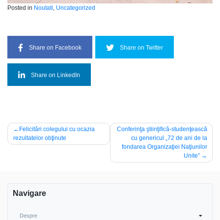
Posted in
Noutati
,
Uncategorized
Share on Facebook
Share on Twitter
Share on LinkedIn
Navigare
Felicitări colegului cu ocazia
Conferinţa ştiinţifică-studenţească
rezultatelor obţinute
cu genericul „72 de ani de la
în
fondarea Organizaţiei Naţiunilor
articole
Unite”
Navigare
Despre