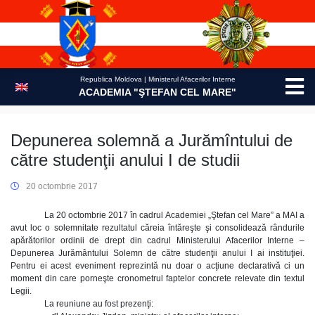
Skip
to
content
Republica Moldova | Ministerul Afacerilor Interne
ACADEMIA "ŞTEFAN CEL MARE"
Depunerea solemnă a Jurămîntului de
către studenţii anului I de studii
20 octombrie 2017
La 20 octombrie 2017 în cadrul Academiei „Ştefan cel Mare” a MAI a
avut loc o solemnitate rezultatul căreia întăreşte şi consolidează rândurile
apărătorilor ordinii de drept din cadrul Ministerului Afacerilor Interne –
Depunerea Jurământului Solemn de către studenţii anului I ai instituţiei.
Pentru ei acest eveniment reprezintă nu doar o acţiune declarativă ci un
moment din care porneşte cronometrul faptelor concrete relevate din textul
Legii.
La reuniune au fost prezenţi: