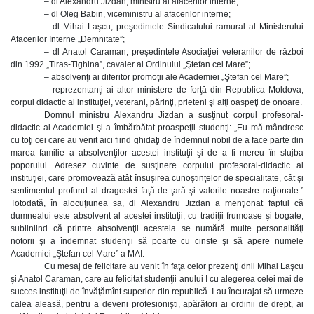
– dl Alexandru Jizdan, ministru al afacerilor interne;
– dl Oleg Babin, viceministru al afacerilor interne;
– dl Mihai Laşcu, preşedintele Sindicatului ramural al Ministerului
Afacerilor Interne „Demnitate”;
– dl Anatol Caraman, preşedintele Asociaţiei veteranilor de război
din 1992 „Tiras-Tighina”, cavaler al Ordinului „Ştefan cel Mare”;
– absolvenţi ai diferitor promoţii ale Academiei „Ştefan cel Mare”;
– reprezentanţi ai altor ministere de forţă din Republica Moldova,
corpul didactic al instituţiei, veterani, părinţi, prieteni şi alţi oaspeţi de onoare.
Domnul ministru Alexandru Jizdan a susţinut corpul profesoral-
didactic al Academiei şi a îmbărbătat proaspeţii studenţi: „Eu mă mândresc
cu toţi cei care au venit aici fiind ghidaţi de îndemnul nobil de a face parte din
marea familie a absolvenţilor acestei instituţii şi de a fi mereu în slujba
poporului. Adresez cuvinte de susţinere corpului profesoral-didactic al
instituţiei, care promovează atât însuşirea cunoştinţelor de specialitate, cât şi
sentimentul profund al dragostei faţă de ţară şi valorile noastre naţionale.”
Totodată, în alocuţiunea sa, dl Alexandru Jizdan a menţionat faptul că
dumnealui este absolvent al acestei instituţii, cu tradiţii frumoase şi bogate,
subliniind că printre absolvenţii acesteia se numără multe personalităţi
notorii şi a îndemnat studenţii să poarte cu cinste şi să apere numele
Academiei „Ştefan cel Mare” a MAI.
Cu mesaj de felicitare au venit în faţa celor prezenţi dnii Mihai Laşcu
şi Anatol Caraman, care au felicitat studenţii anului I cu alegerea celei mai de
succes instituţii de învăţămînt superior din republică. I-au încurajat să urmeze
calea aleasă, pentru a deveni profesionişti, apărători ai ordinii de drept, ai