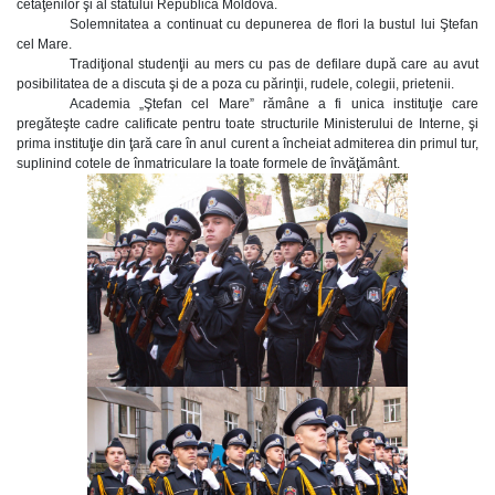
cetăţenilor şi al statului Republica Moldova.
Solemnitatea a continuat cu depunerea de flori la bustul lui Ştefan
cel Mare.
Tradiţional studenţii au mers cu pas de defilare după care au avut
posibilitatea de a discuta şi de a poza cu părinţii, rudele, colegii, prietenii.
Academia „Ştefan cel Mare” rămâne a fi unica instituţie care
pregăteşte cadre calificate pentru toate structurile Ministerului de Interne, şi
prima instituţie din ţară care în anul curent a încheiat admiterea din primul tur,
suplinind cotele de înmatriculare la toate formele de învăţământ.