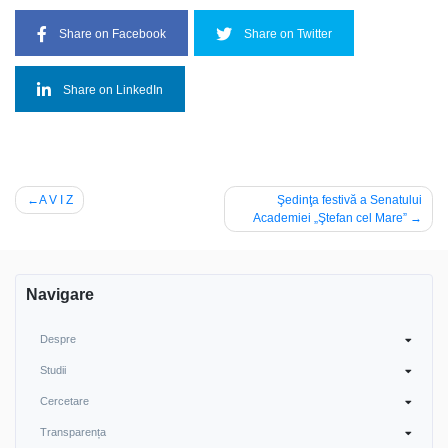
Share on Facebook
Share on Twitter
Share on LinkedIn
Navigare
A V I Z
Şedinţa festivă a Senatului
Academiei „Ştefan cel Mare”
în
articole
Navigare
Despre
Studii
Cercetare
Transparența