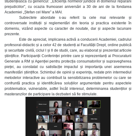
studențească cu genericul: ,,Eficiența normelor juridice în domeniul reparării
prejudiciilor”, cu ocazia frumoasei aniversări a 30 de ani de la fondarea
Academiei „Ștefan cel Mare” a MAI.
Subiectele abordate s-au referit la cele mai relevante și
controversate instituții și reglementări din teoria și practica existente în
domeniu, vizând aspecte cu caracter de noutate, dar și aspecte lacunare
prezente.
Este de apreciat, implicarea activă a conducerii Academiei, cadrului
profesoral-didactic și a celor 42 de studenți ai Facultății Drept, ordine publică
și securitate civilă, ciclul I și II de studii, care, au elaborat și prezentat articole
științifice. Participanții Conferinței printre care și reprezentanți ai Procuraturii
Generale a RM și Agenției pentru protecția consumatorilor și supravegherea
pieței, au constatat cu satisfacție impactul și importanța unei asemenea
manifestări științifice. Schimbul de opinii și experința, redate prin intermediul
metodelor interactive au contribuit la sensibilizarea problemelor cu care se
confruntă practica și identificărea soluțiilor argumentate pentru aspectele
problematice, vulnerabile, astfel încât interesul, determinarea studenților și
masteranzilor de participare la dezbateri să fie stimulate.