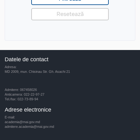
Datele de contact
Adresa:
MD 2009, mun. Chisinau Str. Gh. Asachi 21
Admitere: 067458026
Anticamera: 022-22-97-27
Tel./fax: 022-73-89-94
Adrese electronice
E-mail:
academia@mai.gov.md
admitere.academia@mai.gov.md