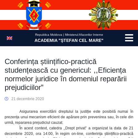
Skip
to
content
Republica Moldova | Ministerul Afacerilor Interne
ACADEMIA "ŞTEFAN CEL MARE"
Conferința științifico-practică
studențească cu genericul: ,,Eficiența
normelor juridice în domeniul reparării
prejudiciilor”
21 decembrie 2020
Asigurarea exercitării dreptului la justiție este posibilă numai în
prezența unui mecanism eficient de apărare prin prevenirea sau, în cele din
urmă, repararea prejudiciul cauzat.
În acest context, catedra ,,Drept privat” a organizat la data de 21
decembrie 2020, ora 14:00, în regim on-line, conferința științifico-practică