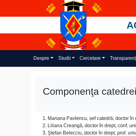
Skip
to
content
A
Despre
Studii
Cercetare
Transparen
Componenţa catedrei
Mariana Pavlencu, șef catedră, doctor în d
Liliana Creangă, doctor în drept, conf. uni
Ştefan Belecciu, doctor în drept, prof. univ