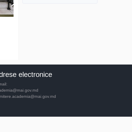
drese electronice
ail:
ademia@mai.gov.md
mitere.academia@mai.gov.md