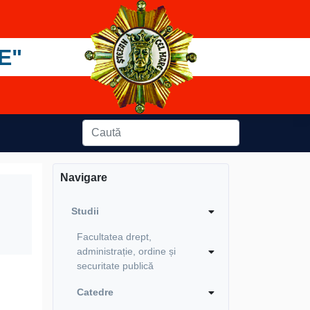
E"
Navigare
Studii
Facultatea drept,
administrație, ordine și
securitate publică
Catedre