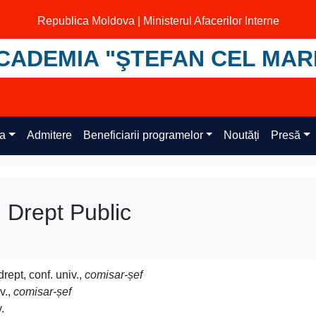
Republica Moldova | Ministerul Afacerilor Interne
CADEMIA "ŞTEFAN CEL MAR
ța
Admitere
Beneficiarii programelor
Noutăți
Presă
 Drept Public
rept, conf. univ.,
comisar-șef
v.,
comisar-șef
.