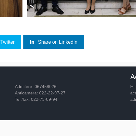
Twitter
Share on LinkedIn
A
Admitere: 067458026
E-m
Anticamera: 022-22-97-27
ac
Tel./fax: 022-73-89-94
ad
© 2026
Academia "Ştefan cel Mare"