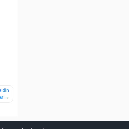
e din
ar