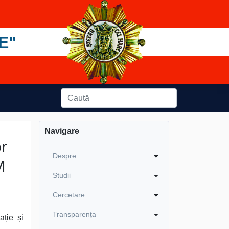
E"
Navigare
or
Despre
M
Studii
Cercetare
Transparența
ație și