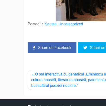
Posted in
Noutati
,
Uncategorized
Share on Facebook
Share on 
Navigare
O oră interactivă cu genericul „Eminescu e
cultura noastră, literatura noastră, patrimoniu
în
Luceafărul poeziei noastre.”
articole