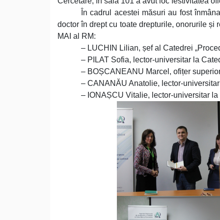
Cercetare, în sala 101 a avut loc festivitatea o
În cadrul acestei măsuri au fost înmânate
doctor în drept cu toate drepturile, onorurile și
MAI al RM:
– LUCHIN Lilian, șef al Catedrei „Proced
– PILAT Sofia, lector-universitar la Cate
– BOȘCANEANU Marcel, ofițer superior al 
– CANANĂU Anatolie, lector-universitar l
– IONAȘCU Vitalie, lector-universitar la