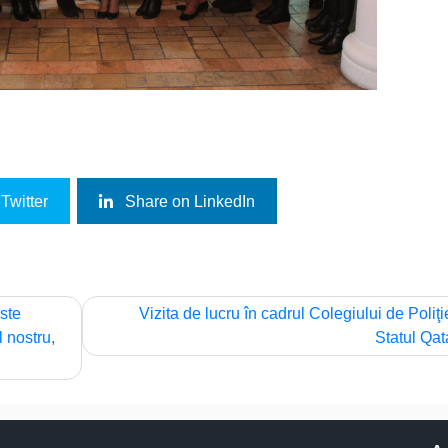
Twitter
Share on LinkedIn
ste
Vizita de lucru în cadrul Colegiului de Poliţi
l nostru,
Statul Qat