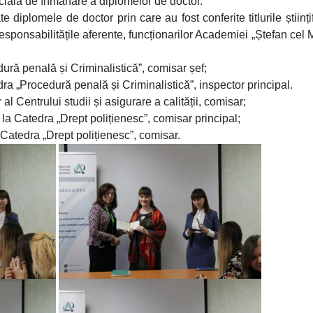
ficială de înmânare a diplomelor de doctor.
 diplomele de doctor prin care au fost conferite titlurile științi
 responsabilitățile aferente, funcționarilor Academiei „Ștefan cel 
ură penală și Criminalistică”, comisar șef;
dra „Procedură penală și Criminalistică”, inspector principal.
Centrului studii și asigurare a calității, comisar;
a Catedra „Drept polițienesc”, comisar principal;
 Catedra „Drept polițienesc”, comisar.