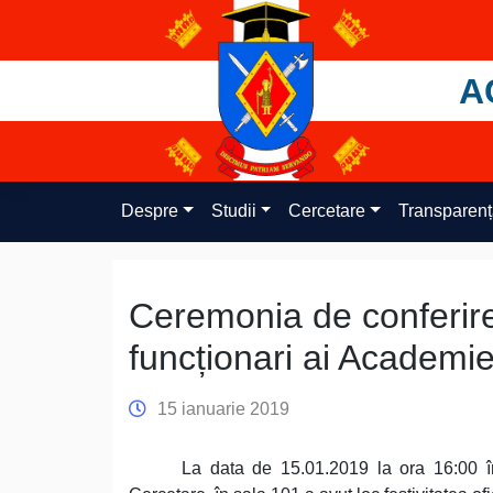
Skip
to
content
A
Despre
Studii
Cercetare
Transparen
Ceremonia de conferire 
funcționari ai Academie
15 ianuarie 2019
La data de 15.01.2019 la ora 16:00 în