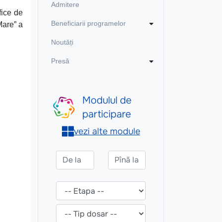
Admitere
fice de
Beneficiarii programelor
Mare” a
Noutăți
Presă