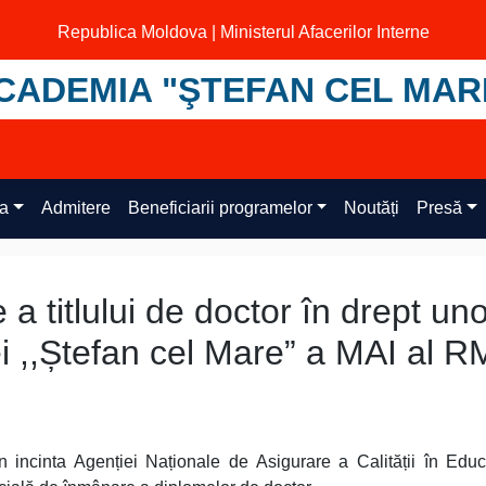
Republica Moldova | Ministerul Afacerilor Interne
CADEMIA "ŞTEFAN CEL MAR
ța
Admitere
Beneficiarii programelor
Noutăți
Presă
a titlului de doctor în drept un
i ,,Ștefan cel Mare” a MAI al R
 incinta Agenției Naționale de Asigurare a Calității în Educ