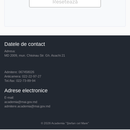
Datele de contact
Adresa:
MD 2009, mun. Chisinau Str. Gh. Asachi 21
Admitere: 067458026
Anticamera: 022-22-97-27
Tel./fax: 022-73-89-94
Adrese electronice
E-mail:
academia@mai.gov.md
admitere.academia@mai.gov.md
© 2026
Academia "Ştefan cel Mare"