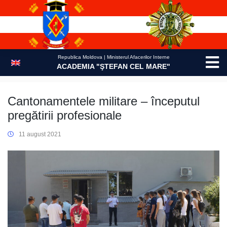
Skip
to
content
Republica Moldova | Ministerul Afacerilor Interne
ACADEMIA "ŞTEFAN CEL MARE"
Cantonamentele militare – începutul
pregătirii profesionale
11 august 2021