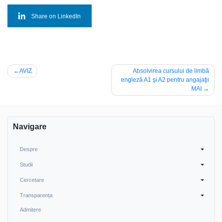
Share on LinkedIn
Navigare
AVIZ
Absolvirea cursului de limbă
engleză A1 şi A2 pentru angajaţii
în
MAI
articole
Navigare
Despre
Studii
Cercetare
Transparența
Admitere