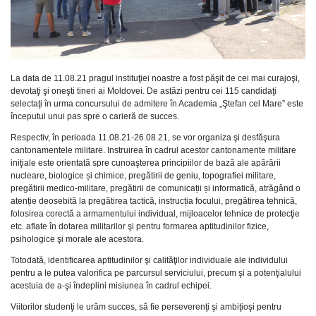
La data de 11.08.21 pragul instituţiei noastre a fost păşit de cei mai curajoşi,
devotaţi şi oneşti tineri ai Moldovei. De astăzi pentru cei 115 candidaţi
selectaţi în urma concursului de admitere în Academia „Ştefan cel Mare” este
începutul unui pas spre o carieră de succes.
Respectiv, în perioada 11.08.21-26.08.21, se vor organiza şi desfăşura
cantonamentele militare. Instruirea în cadrul acestor cantonamente militare
iniţiale este orientată spre cunoaşterea principiilor de bază ale apărării
nucleare, biologice și chimice, pregătirii de geniu, topografiei militare,
pregătirii medico-militare, pregătirii de comunicații și informatică, atrăgând o
atenție deosebită la pregătirea tactică, instrucția focului, pregătirea tehnică,
folosirea corectă a armamentului individual, mijloacelor tehnice de protecţie
etc. aflate în dotarea militarilor şi pentru formarea aptitudinilor fizice,
psihologice şi morale ale acestora.
Totodată, identificarea aptitudinilor şi calităţilor individuale ale individului
pentru a le putea valorifica pe parcursul serviciului, precum şi a potenţialului
acestuia de a-şi îndeplini misiunea în cadrul echipei.
Viitorilor studenţi le urăm succes, să fie perseverenţi şi ambiţioşi pentru