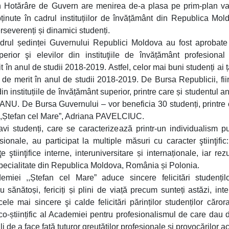
n Hotărâre de Guvern are menirea de-a plasa pe prim-plan v
bținute în cadrul instituțiilor de învățământ din Republica Mol
rseverenți și dinamici studenți.
rul ședinței Guvernului Republici Moldova au fost aprobate 
perior şi elevilor din instituţiile de învățământ profesional
în anul de studii 2018-2019. Astfel, celor mai buni studenți ai ță
se de merit în anul de studii 2018-2019. De Bursa Republicii, fi
in instituțiile de învățământ superior, printre care și studentul an
NU. De Bursa Guvernului – vor beneficia 30 studenți, printre 
i ,,Ștefan cel Mare”, Adriana PAVELCIUC.
ravi studenți, care se caracterizează printr-un individualism pu
fesionale, au participat la multiple măsuri cu caracter ştiinţifi
e ştiinţifice interne, interuniversitare și internaționale, iar rezu
e specialitate din Republica Moldova, România și Polonia.
miei ,,Ștefan cel Mare” aduce sincere felicitări studențil
ănătoși, fericiți și plini de viață precum sunteți astăzi, intel
e mai sincere şi calde felicitări părinților studenților cărora
co-științific al Academiei pentru profesionalismul de care dau
ili de a face față tuturor greutăților profesionale și provocărilor a