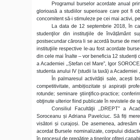
Programul burselor acordate anual pri
glorioasă a studiilor superioare care pot fi o
concomitent să-i stimuleze pe cei mai activi, pe
La data de 12 septembrie 2018, în cad
studenţilor din instituţiile de învățământ su
postsecundar cărora li se acordă burse de merit 
instituţiile respective le-au fost acordate bur
din cele mai înalte – vor beneficia 12 studenți d
a Academiei ,,Ștefan cel Mare”, Igor SOROCEA
studenta anului IV (studii la taxă) a Academie
În palmaresul activității sale, acești b
competitivitate, ambițiozitate și aspirații pro
rotunde; seminare ştiinţifico-practice; conferinţ
obţinute ulterior fiind publicate în revistele d
Consiliul Facultăţii ,,DREPT” a Acade
Soroceanu și Adriana Pavelciuc. Să fiți mereu s
visători și curajoși. De asemenea, adresăm cel
acordat Bursele nominalizate, corpului didacti
în procesul de pregătire a tinerilor ofițeri capab