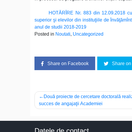
HOTĂRÎRE Nr. 883 din 12.09.2018 сu pri
superior şi elevilor din instituţiile de învăţăm
anul de studii 2018-2019
Posted in
Noutati
,
Uncategorized
Share on Facebook
Share on 
Navigare
Două proiecte de cercetare doctorală reali
succes de angajaţii Academiei
în
articole
Datele de contact