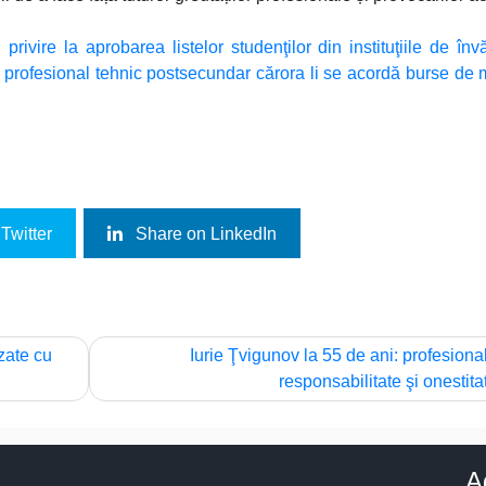
vire la aprobarea listelor studenţilor din instituţiile de înv
înt profesional tehnic postsecundar cărora li se acordă burse de m
Twitter
Share on LinkedIn
zate cu
Iurie Ţvigunov la 55 de ani: profesiona
responsabilitate şi onestita
A