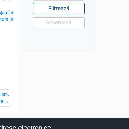
ăţămînt
erit în
lism,
te
drese electronice