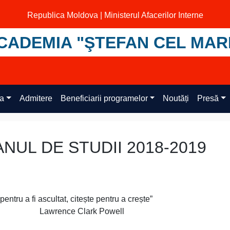
Republica Moldova | Ministerul Afacerilor Interne
CADEMIA "ŞTEFAN CEL MAR
ța
Admitere
Beneficiarii programelor
Noutăți
Presă
ANUL DE STUDII 2018-2019
 pentru a fi ascultat, citește pentru a crește”
Lawrence Clark Powell