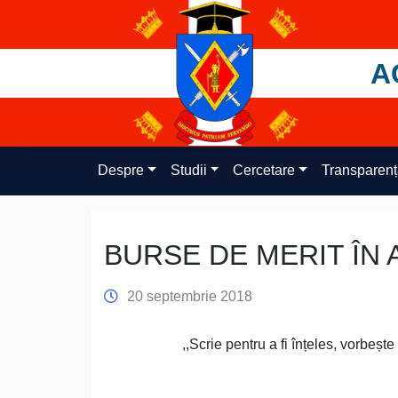
Skip
to
content
A
Despre
Studii
Cercetare
Transparen
BURSE DE MERIT ÎN 
20 septembrie 2018
,,Scrie pentru a fi înțeles, vorbește