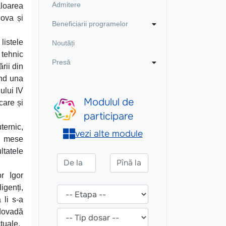
Admitere
aloarea
dova și
Beneficiarii programelor
listele
Noutăți
 tehnic
Presă
rii din
ind una
ului IV
care și
ternic,
c: mese
ltatele
or Igor
igenți,
 li s-a
 dovadă
ctuale.