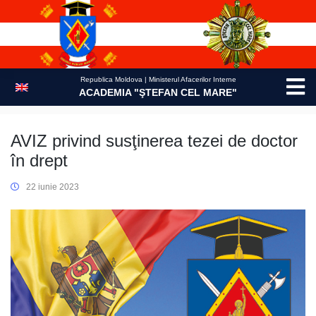
Skip
to
content
Republica Moldova | Ministerul Afacerilor Interne
ACADEMIA "ŞTEFAN CEL MARE"
AVIZ privind susţinerea tezei de doctor
în drept
22 iunie 2023