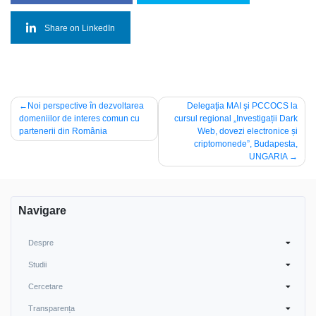
Share on LinkedIn
Navigare
Noi perspective în dezvoltarea
Delegaţia MAI şi PCCOCS la
domeniilor de interes comun cu
cursul regional „Investigații Dark
în
partenerii din România
Web, dovezi electronice și
articole
criptomonede”, Budapesta,
UNGARIA
Navigare
Despre
Studii
Cercetare
Transparența