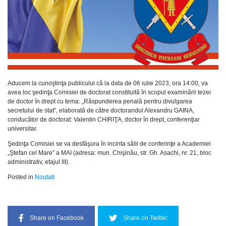
Aducem la cunoştinţa publicului că la data de 06 iulie 2023, ora 14:00, va
avea loc şedinţa Comisiei de doctorat constituită în scopul examinării tezei
de doctor în drept cu tema: „Răspunderea penală pentru divulgarea
secretului de stat”, elaborată de către doctorandul Alexandru GAINA,
conducător de doctorat: Valentin CHIRIŢA, doctor în drept, conferenţiar
universitar.
Şedinţa Comisiei se va desfăşura în incinta sălii de conferinţe a Academiei
„Ştefan cel Mare” a MAI (adresa: mun. Chişinău, str. Gh. Asachi, nr. 21, bloc
administrativ, etajul III).
Posted in
Noutati
Share on Facebook
Share on Twitter