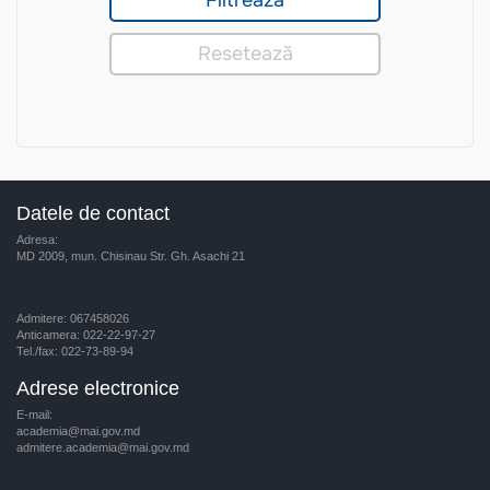
Datele de contact
Adresa:
MD 2009, mun. Chisinau Str. Gh. Asachi 21
Admitere: 067458026
Anticamera: 022-22-97-27
Tel./fax: 022-73-89-94
Adrese electronice
E-mail:
academia@mai.gov.md
admitere.academia@mai.gov.md