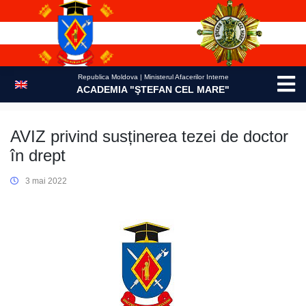
Skip
to
content
Republica Moldova | Ministerul Afacerilor Interne
ACADEMIA "ŞTEFAN CEL MARE"
AVIZ privind susținerea tezei de doctor
în drept
3 mai 2022