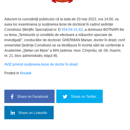
Aducem la cunoștință publicului că la data de 20 mai 2022, ora 14:00, va
avea loc examinarea și susținerea tezei de doctorat în cadrul ședinței
Consiliului Științific Specializat nr. D
554.04-21-62
, a domnului BOTNARI Ilie
cu tema „Temeiurile și condițiile de efectuare a măsurilor speciale de
investigații”, conducător de doctorat: GHERMAN Marian, doctor în drept, conf.
universitar.Ședința Consiliului se va desfășura în incinta sălii de conferințe a
Academiei „Ștefan cel Mare” a MAI (adresa: mun. Chișinău, str. Gh. Asachi,
nr. 21, bloc administrativ, etajul III).
AVIZ privind susținerea tezei de doctor în drept
Posted in
Noutati
Share on Facebook
Share on Twitter
Share on LinkedIn