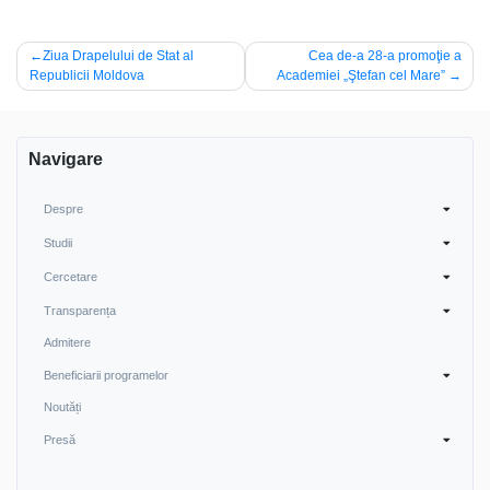
Navigare
Ziua Drapelului de Stat al
Cea de-a 28-a promoţie a
Republicii Moldova
Academiei „Ştefan cel Mare”
în
articole
Navigare
Despre
Studii
Cercetare
Transparența
Admitere
Beneficiarii programelor
Noutăți
Presă