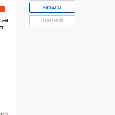
sachi,
ept la
at în