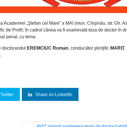
 a Academiei „Ştefan cel Mare” a MAI (mun. Chişinău, str. Gh. A
fic de Profil, în cadrul căreia va fi examinată teza de doctor în dr
nal penal, cu tema
e doctorandul
EREMCIUC Roman
, conducător ştiinţific
MARIŢ
.
Twitter
Share on LinkedIn
AVIZ privind susținerea tezei de doctor habilit