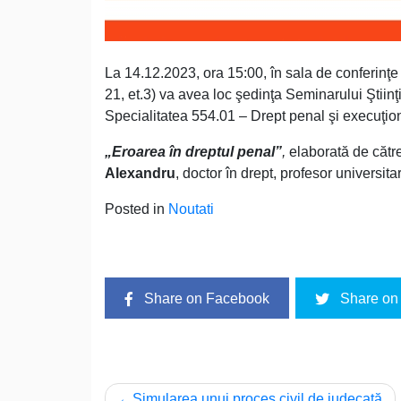
La 14.12.2023, ora 15:00, în sala de conferinţe
21, et.3) va avea loc şedinţa Seminarului Ştiinţi
Specialitatea 554.01 – Drept penal şi execuţio
„Eroarea în dreptul penal”
,
elaborată de cătr
Alexandru
, doctor în drept, profesor universitar
Posted in
Noutati
Share on Facebook
Share on 
Navigare
Simularea unui proces civil de judecată