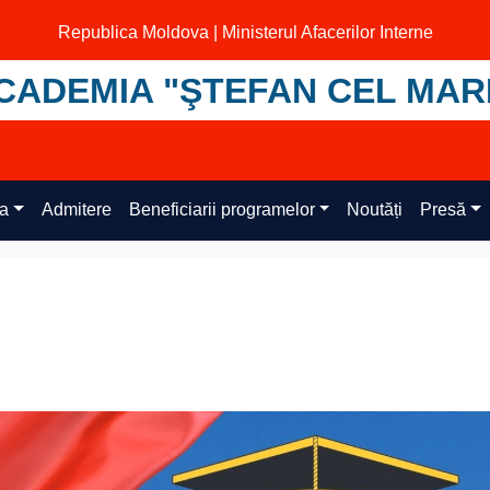
Republica Moldova | Ministerul Afacerilor Interne
CADEMIA "ŞTEFAN CEL MAR
ța
Admitere
Beneficiarii programelor
Noutăți
Presă