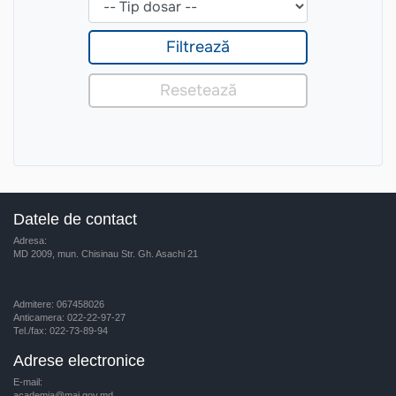
Datele de contact
Adresa:
MD 2009, mun. Chisinau Str. Gh. Asachi 21
Admitere: 067458026
Anticamera: 022-22-97-27
Tel./fax: 022-73-89-94
Adrese electronice
E-mail:
academia@mai.gov.md