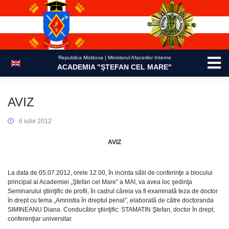
Skip
to
content
Republica Moldova | Ministerul Afacerilor Interne
ACADEMIA "ŞTEFAN CEL MARE"
AVIZ
6 iulie 2012
AVIZ
La data de 05.07.2012, orele 12.00, în incinta sălii de conferinţe a blocului
principal al Academiei „Ştefan cel Mare” a MAI, va avea loc şedinţa
Seminarului ştiinţific de profil, în cadrul căreia va fi examinată teza de doctor
în drept cu tema „Amnistia în dreptul penal”, elaborată de către doctoranda
SIMINEANU Diana. Conducător ştiinţific: STAMATIN Ştefan, doctor în drept,
conferenţiar universitar.