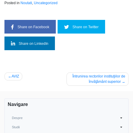
Posted in
Noutati
,
Uncategorized
Share on Facebook
Share on Twitter
Share on LinkedIn
Navigare
AVIZ
Întrunirea rectorilor instituţiilor de
învăţământ superior
în
articole
Navigare
Despre
Studii