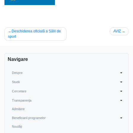
Navigare
Deschiderea oficială a Sălii de
AVIZ
sport
în
articole
Navigare
Despre
Studii
Cercetare
Transparența
Admitere
Beneficiarii programelor
Noutăți