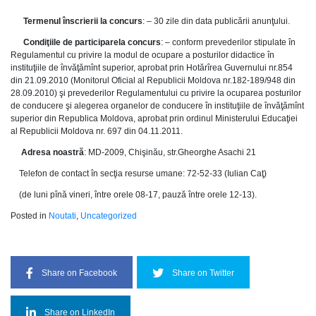
Termenul înscrierii la concurs
: – 30 zile din data publicării anunţului.
Condiţiile de participarela concurs
: – conform prevederilor stipulate în
Regulamentul cu privire la modul de ocupare a posturilor didactice în
instituţiile de învăţămînt superior, aprobat prin Hotărîrea Guvernului nr.854
din 21.09.2010 (Monitorul Oficial al Republicii Moldova nr.182-189/948 din
28.09.2010) şi prevederilor Regulamentului cu privire la ocuparea posturilor
de conducere şi alegerea organelor de conducere în instituţiile de învăţămînt
superior din Republica Moldova, aprobat prin ordinul Ministerului Educaţiei
al Republicii Moldova nr. 697 din 04.11.2011.
Adresa noastră
: MD-2009, Chişinău, str.Gheorghe Asachi 21
Telefon de contact în secţia resurse umane: 72-52-33 (Iulian Caţ)
(de luni pînă vineri, între orele 08-17, pauză între orele 12-13).
Posted in
Noutati
,
Uncategorized
Share on Facebook
Share on Twitter
Share on LinkedIn