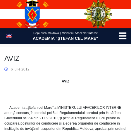
Skip
to
content
Republica Moldova | Ministerul Afacerilor Interne
ACADEMIA "ŞTEFAN CEL MARE"
AVIZ
6 iulie 2012
AVIZ
Academia „Ştefan cel Mare” a MINISTERULUI AFACERILOR INTERNE
anunţă concurs, în temeiul pct.6 al Regulamentului aprobat prin Hotărîrea
Guvernului nr.854 din 21.09.2010, şi pct.6 al Regulamentului cu privire la
ocuparea posturilor de conducere şi alegerea organelor de conducere în
instituţiile de învăţămînt superior din Republica Moldova, aprobat prin ordinul