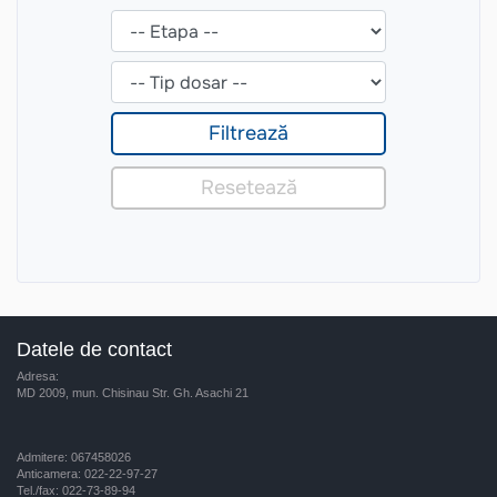
Datele de contact
Adresa:
MD 2009, mun. Chisinau Str. Gh. Asachi 21
Admitere: 067458026
Anticamera: 022-22-97-27
Tel./fax: 022-73-89-94