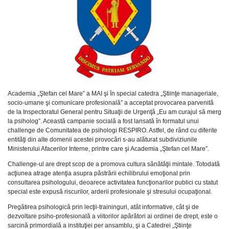
Academia „Ştefan cel Mare” a MAI şi în special catedra „Ştiinţe manageriale,
socio-umane şi comunicare profesională” a acceptat provocarea parvenită
de la Inspectoratul General pentru Situaţii de Urgenţă „Eu am curajul să merg
la psiholog”. Această campanie socială a fost lansată în formatul unui
challenge de Comunitatea de psihologi RESPIRO. Astfel, de rând cu diferite
entităţi din alte domenii acestei provocări s-au alăturat subdiviziunile
Ministerului Afacerilor Interne, printre care şi Academia „Ştefan cel Mare”.
Challenge-ul are drept scop de a promova cultura sănătăţii mintale. Totodată
acţiunea atrage atenţia asupra păstrării echilibrului emoţional prin
consultarea psihologului, deoarece activitatea funcţionarilor publici cu statut
special este expusă riscurilor, arderii profesionale şi stresului ocupaţional.
Pregătirea psihologică prin lecţii-traininguri, atât informative, cât şi de
dezvoltare psiho-profesională a viitorilor apărători ai ordinei de drept, este o
sarcină primordială a instituţiei per ansamblu, şi a Catedrei „Ştiinţe