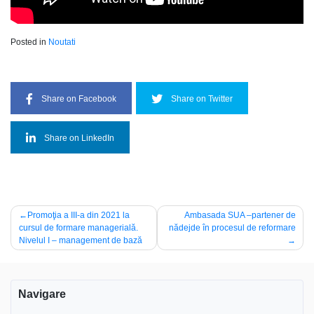
Posted in
Noutati
Share on Facebook
Share on Twitter
Share on LinkedIn
Navigare
Promoţia a III-a din 2021 la
Ambasada SUA –partener de
cursul de formare managerială.
nădejde în procesul de reformare
în
Nivelul I – management de bază
articole
Navigare