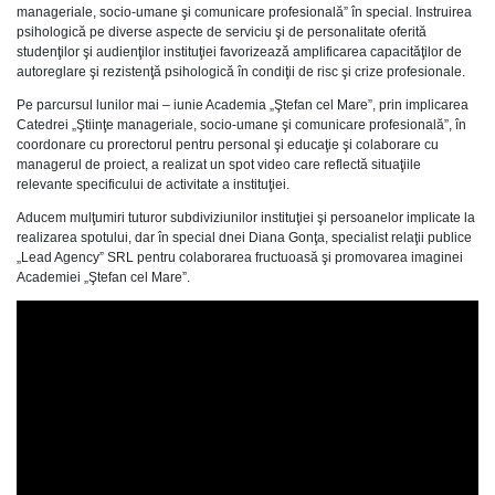
manageriale, socio-umane şi comunicare profesională” în special. Instruirea
psihologică pe diverse aspecte de serviciu şi de personalitate oferită
studenţilor şi audienţilor instituţiei favorizează amplificarea capacităţilor de
autoreglare şi rezistenţă psihologică în condiţii de risc şi crize profesionale.
Pe parcursul lunilor mai – iunie Academia „Ştefan cel Mare”, prin implicarea
Catedrei „Ştiinţe manageriale, socio-umane şi comunicare profesională”, în
coordonare cu prorectorul pentru personal şi educaţie şi colaborare cu
managerul de proiect, a realizat un spot video care reflectă situaţiile
relevante specificului de activitate a instituţiei.
Aducem mulţumiri tuturor subdiviziunilor instituţiei şi persoanelor implicate la
realizarea spotului, dar în special dnei Diana Gonţa, specialist relaţii publice
„Lead Agency” SRL pentru colaborarea fructuoasă şi promovarea imaginei
Academiei „Ştefan cel Mare”.