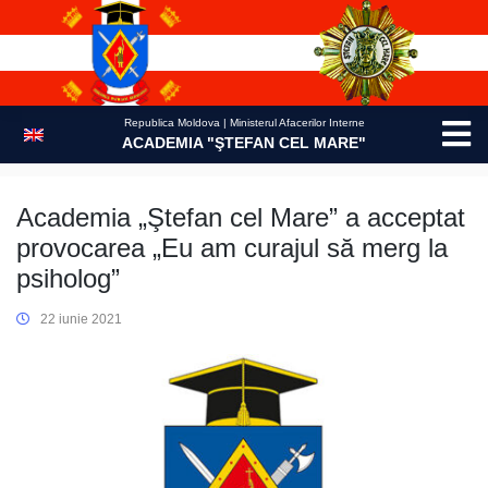
Skip
to
content
Republica Moldova | Ministerul Afacerilor Interne
ACADEMIA "ŞTEFAN CEL MARE"
Academia „Ştefan cel Mare” a acceptat
provocarea „Eu am curajul să merg la
psiholog”
22 iunie 2021