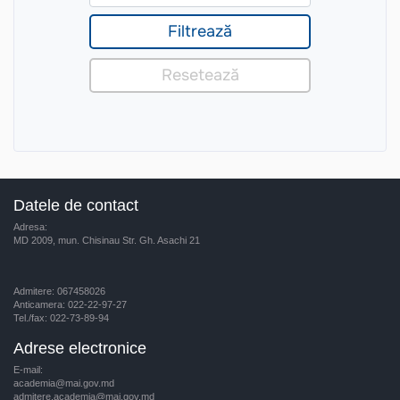
Datele de contact
Adresa:
MD 2009, mun. Chisinau Str. Gh. Asachi 21
Admitere: 067458026
Anticamera: 022-22-97-27
Tel./fax: 022-73-89-94
Adrese electronice
E-mail:
academia@mai.gov.md
admitere.academia@mai.gov.md