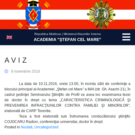
Skip
to
content
Republica Moldova | Ministerul Afacerilor Interne
ACADEMIA "ŞTEFAN CEL MARE"
A V I Z
8 noiembrie 2016
La data de 10.11.2016, orele 13.00, în incinta sălii de conferinţe a
blocului principal al Academiei „Ştefan cel Mare” a MAI (str. Gh. Asachi 21), în
cadrul şedinţei Seminarului Ştiinţific de Profil va avea loc examinarea tezei
de doctor în drept cu tema „CARACTERISTICA CRIMINOLOGICĂ ŞI
PREVENIREA INFRACŢIUNILOR CONTRA FAMILIEI ŞI MINORILOR”,
elaborată de CARP Terentie.
Teza a fost elaborată sub îndrumarea conducătorului ştiinţific
COJOCARU Radion, conferenţiar universitar, doctor în drept.
Posted in
Noutati
,
Uncategorized