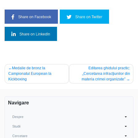
Share on Facebook
Share on Twitter
Share on LinkedIn
Navigare
Medalie de bronz la
Editarea ghidului practic:
Campionatul European la
„Cercetarea infracţiunilor din
în
Kickboxing
materia crimei organizate”
articole
Navigare
Despre
Studii
Cercetare