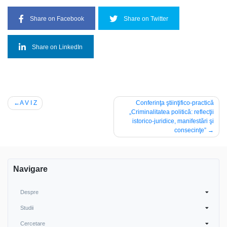
Share on Facebook
Share on Twitter
Share on LinkedIn
Navigare
A V I Z
Conferinţa ştiinţifico-practică
„Criminalitatea politică: reflecţii
în
istorico-juridice, manifestări şi
articole
consecinţe”
Navigare
Despre
Studii
Cercetare