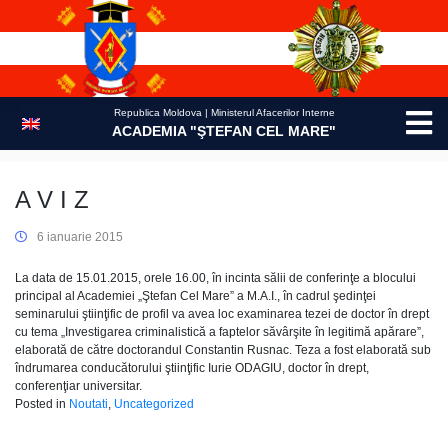
Skip
to
content
Republica Moldova | Ministerul Afacerilor Interne
ACADEMIA "ŞTEFAN CEL MARE"
A V I Z
6 ianuarie 2015
La data de 15.01.2015, orele 16.00, în incinta sălii de conferinţe a blocului
principal al Academiei „Ştefan Cel Mare” a M.A.I., în cadrul şedinţei
seminarului ştiinţific de profil va avea loc examinarea tezei de doctor în drept
cu tema „Investigarea criminalistică a faptelor săvârşite în legitimă apărare”,
elaborată de către doctorandul Constantin Rusnac. Teza a fost elaborată sub
îndrumarea conducătorului ştiinţific Iurie ODAGIU, doctor în drept,
conferenţiar universitar.
Posted in
Noutati
,
Uncategorized