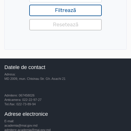
Datele de contact
Adresa:
MD 2009, mun. Chisinau Str. Gh. Asachi 21
Admitere: 067458026
Anticamera: 022-22-97-27
Tel./fax: 022-73-89-94
Adrese electronice
E-mail:
academia@mai.gov.md
admitere.academia@mai.gov.md