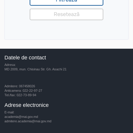
Datele de contact
Adresa:
MD 2009, mun. Chisinau Str. Gh. Asachi 21
Admitere: 067458026
Anticamera: 022-22-97-27
Tel./fax: 022-73-89-94
Adrese electronice
E-mail:
academia@mai.gov.md
admitere.academia@mai.gov.md