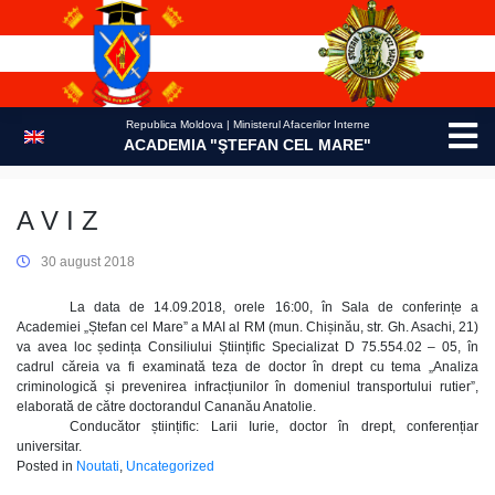
Skip
to
content
Republica Moldova | Ministerul Afacerilor Interne
ACADEMIA "ŞTEFAN CEL MARE"
A V I Z
30 august 2018
La data de 14.09.2018, orele 16:00, în Sala de conferințe a
Academiei „Ștefan cel Mare” a MAI al RM (mun. Chișinău, str. Gh. Asachi, 21)
va avea loc ședința Consiliului Științific Specializat D 75.554.02 – 05, în
cadrul căreia va fi examinată teza de doctor în drept cu tema „Analiza
criminologică și prevenirea infracțiunilor în domeniul transportului rutier”,
elaborată de către doctorandul Cananău Anatolie.
Conducător științific: Larii Iurie, doctor în drept, conferențiar
universitar.
Posted in
Noutati
,
Uncategorized